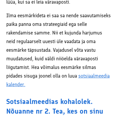
lüüa, kui sa ei leia väravaposti.
Ilma eesmärkideta ei saa sa nende saavutamiseks
paika panna oma strateegiaid ega selle
rakendamise samme. Nii et kujunda harjumus
neid regulaarselt uuesti üle vaadata ja oma
eesmärke täpsustada. Vajadusel võta vastu
muudatused, kuid väldi niiöelda väravaposti
liigutamist. Hea võimalus eesmärke silmas
pidades sisuga joonel olla on luua
sotsiaalmeedia
kalender.
Sotsiaalmeedias kohalolek.
Nõuanne nr 2. Tea, kes on sinu