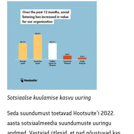
Sotsiaalse kuulamise kasvu uuring
Seda suundumust toetavad Hootsuite’i 2022.
aasta sotsiaalmeedia suundumuste uuringu
andmed. Vastajad ütlesid, et nad nõustuvad kas