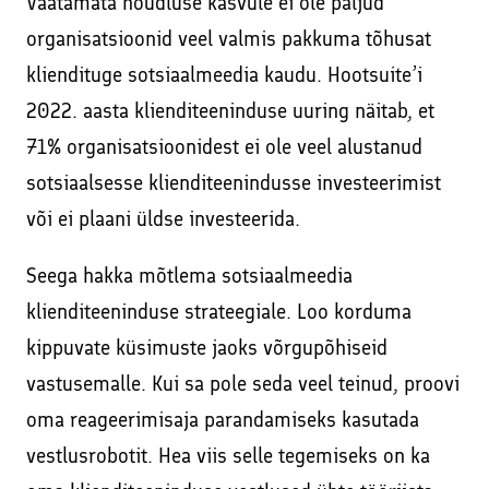
Vaatamata nõudluse kasvule ei ole paljud
organisatsioonid veel valmis pakkuma tõhusat
kliendituge sotsiaalmeedia kaudu. Hootsuite’i
2022. aasta klienditeeninduse uuring näitab, et
71% organisatsioonidest ei ole veel alustanud
sotsiaalsesse klienditeenindusse investeerimist
või ei plaani üldse investeerida.
Seega hakka mõtlema sotsiaalmeedia
klienditeeninduse strateegiale. Loo korduma
kippuvate küsimuste jaoks võrgupõhiseid
vastusemalle. Kui sa pole seda veel teinud, proovi
oma reageerimisaja parandamiseks kasutada
vestlusrobotit. Hea viis selle tegemiseks on ka