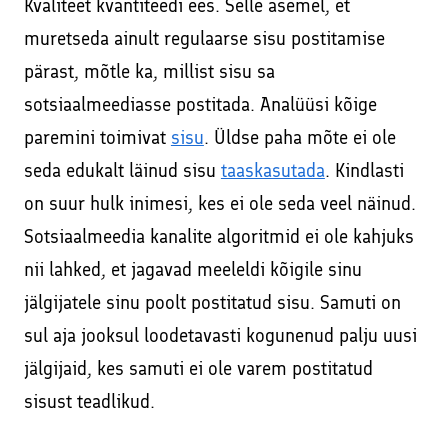
Kvaliteet kvantiteedi ees. Selle asemel, et
muretseda ainult regulaarse sisu postitamise
pärast, mõtle ka, millist sisu sa
sotsiaalmeediasse postitada. Analüüsi kõige
paremini toimivat
sisu
. Üldse paha mõte ei ole
seda edukalt läinud sisu
taaskasutada
. Kindlasti
on suur hulk inimesi, kes ei ole seda veel näinud.
Sotsiaalmeedia kanalite algoritmid ei ole kahjuks
nii lahked, et jagavad meeleldi kõigile sinu
jälgijatele sinu poolt postitatud sisu. Samuti on
sul aja jooksul loodetavasti kogunenud palju uusi
jälgijaid, kes samuti ei ole varem postitatud
sisust teadlikud.