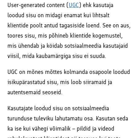
User-generated content (
UGC
) ehk kasutaja
loodud sisu on midagi enamat kui lihtsalt
klientide poolt antud tagasiside loend. See on aus,
toores sisu, mis põhineb klientide kogemustel,
mis ühendab ja köidab sotsiaalmeedia kasutajaid
viisil, mida kaubamärgiga sisu ei suuda.
UGC on mõnes mõttes kolmanda osapoole loodud
isikupärastatud sisu, mis loob siiramaid ja
autentsemaid seoseid.
Kasutajate loodud sisu on sotsiaalmeedia
turunduse tuleviku lahutamatu osa. Kasutan seda
ka ise kui vähegi võimalik – pildid ja videod