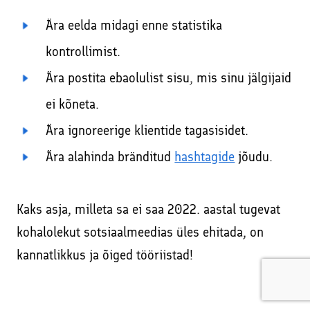
Ära eelda midagi enne statistika
kontrollimist.
Ära postita ebaolulist sisu, mis sinu jälgijaid
ei kõneta.
Ära ignoreerige klientide tagasisidet.
Ära alahinda bränditud
hashtagide
jõudu.
Kaks asja, milleta sa ei saa 2022. aastal tugevat
kohalolekut sotsiaalmeedias üles ehitada, on
kannatlikkus ja õiged tööriistad!