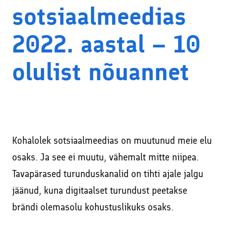
Facebookis ja Instagramis
sotsiaalmeedias
Kodulehe tekstide kirjutamine
Veebikoolitus – sissejuhatus meiliturundusse
2022. aastal – 10
SEO – kodulehe otsimootoritele optimeerimine
Veebikoolitus – SEO, sisuturundus ja -loome
Sisuturundus ja sisuloome
olulist nõuannet
Õppekorralduse alused
Google Ads reklaami haldamine ja konsultatsioonid
Koolitaja Brit Mesipuu
Interneti turvalisuse ja veibi loengud koolides
Koolitaja Maido Mesipuu
Lisateenused läbi koostööpartnerite
Interneti turvalisuse ja veibi loengud koolides
Kohalolek sotsiaalmeedias on muutunud meie elu
Sooduskoodid ja -pakkumised koostööpartneritelt!
osaks. Ja see ei muutu, vähemalt mitte niipea.
Tavapärased turunduskanalid on tihti ajale jalgu
jäänud, kuna digitaalset turundust peetakse
brändi olemasolu kohustuslikuks osaks.