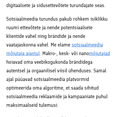
digitaalsete ja sidusettevõtete turundajate seas.
Sotsiaalmeedia turundus pakub rohkem isiklikku
ruumi ettevõtete ja nende potentsiaalsete
klientide vahel ning brändide ja nende
vaatajaskonna vahel. Me elame
sotsiaalmeedia
mõjutaja ajastul
. Makro-, kesk- või nano
mõjutajad
hoiavad oma veebikogukonda brändidega
autentsel ja orgaanilisel viisil ühenduses. Samal
ajal püüavad sotsiaalmeedia platvormid
optimeerida oma algoritme, et saada sihitud
sotsiaalmeedia reklaamide ja kampaaniate puhul
maksimaalseid tulemusi.