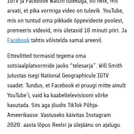
IGTV ja Facebook Watchi tulekuga, oli hetk, mil
arvati, et pika vormiga video on tulevik. YouTube,
mis on tuntud oma pikkade õppevideote poolest,
premeeris videoid, mis ületasid 10 minuti piiri. Ja
Facebook
tahtis võistelda samal areenil.
Ettevõtted tormasid tegema oma
sotsiaalplatvormide jaoks “telesarja”. Will Smith
jutustas isegi National Geographicule IGTV
saadet. Tundus, et Facebook ei pruugi mitte ainult
YouTube’i, vaid ka kaabeltelevisiooni võrke
kasutada. Siis aga jõudis TikTok Põhja-
Ameerikasse. Vastuseks käivitas Instagram
2020. aasta lõpus Reelsi ja ülejäänu on ajalugu.