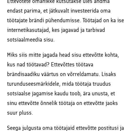
Ettevõtete omanikke kutsutakse üles andma
endast parima, et jätkuvalt investeerida oma
töötajate brändi pühendumisse. Töötajad on ka ise
internetikasutajad, kes jagavad ja tarbivad
sotsiaalmeedia sisu.
Miks siis mitte jagada head sisu ettevõtte kohta,
kus nad töötavad? Ettevõttes töötava
brändisaadiku väärtus on võrreldamatu. Lisaks
turunduseesmärkidele, mida töötaja truudus
sotsiaalse jagamise kaudu toob, ära unusta, et
sinu ettevõtte õnnelik töötaja on ettevõtte jaoks
suur pluss.
Seega julgusta oma töötajaid ettevõtte postitusi ja