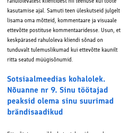
rahulolevatest klientidest nii teenuse kui toote
kasutamise ajal. Samuti teen üleskutseid julgelt
lisama oma mõtteid, kommentaare ja visuaale
ettevõtte postituse kommentaaridesse. Usun, et
keskpärased rahuloleva kliendi sõnad on
tunduvalt tulemuslikumad kui ettevõtte kaunilt
ritta seatud müügisõnumid.
Sotsiaalmeedias kohalolek.
Nõuanne nr 9. Sinu töötajad
peaksid olema sinu suurimad
brändisaadikud