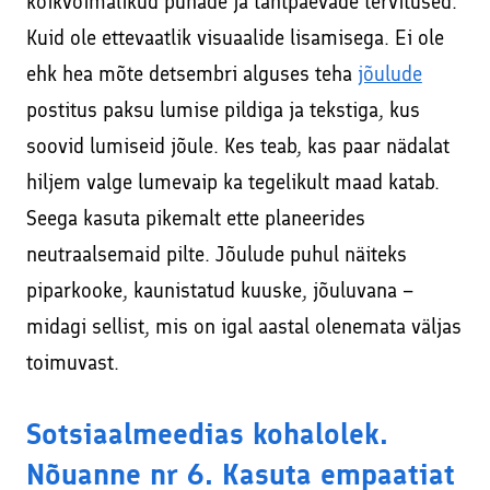
kõikvõimalikud pühade ja tähtpäevade tervitused.
Kuid ole ettevaatlik visuaalide lisamisega. Ei ole
ehk hea mõte detsembri alguses teha
jõulude
postitus paksu lumise pildiga ja tekstiga, kus
soovid lumiseid jõule. Kes teab, kas paar nädalat
hiljem valge lumevaip ka tegelikult maad katab.
Seega kasuta pikemalt ette planeerides
neutraalsemaid pilte. Jõulude puhul näiteks
piparkooke, kaunistatud kuuske, jõuluvana –
midagi sellist, mis on igal aastal olenemata väljas
toimuvast.
Sotsiaalmeedias kohalolek.
Nõuanne nr 6. Kasuta empaatiat