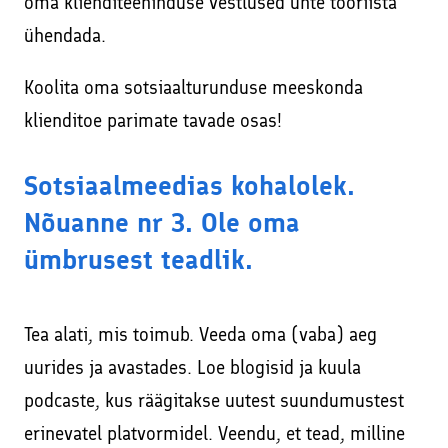
oma klienditeeninduse vestlused ühte tööriista
ühendada.
Koolita oma sotsiaalturunduse meeskonda
klienditoe parimate tavade osas!
Sotsiaalmeedias kohalolek.
Nõuanne nr 3. Ole oma
ümbrusest teadlik.
Tea alati, mis toimub. Veeda oma (vaba) aeg
uurides ja avastades. Loe blogisid ja kuula
podcaste, kus räägitakse uutest suundumustest
erinevatel platvormidel. Veendu, et tead, milline