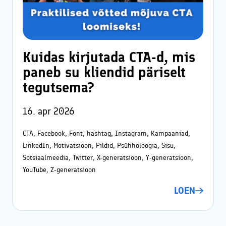
Facebookis ja Instagramis
Kodulehe tekstide kirjutamine
Veebikoolitus – sissejuhatus meiliturundusse
SEO – kodulehe otsimootoritele optimeerimine
Veebikoolitus – SEO, sisuturundus ja -loome
Kuidas kirjutada CTA-d, mis
Sisuturundus ja sisuloome
Õppekorralduse alused
paneb su kliendid päriselt
Google Ads reklaami haldamine ja konsultatsioonid
tegutsema?
Koolitaja Brit Mesipuu
Interneti turvalisuse ja veibi loengud koolides
Koolitaja Maido Mesipuu
16. apr 2026
Lisateenused läbi koostööpartnerite
Interneti turvalisuse ja veibi loengud koolides
CTA, Facebook, Font, hashtag, Instagram, Kampaaniad,
Sooduskoodid ja -pakkumised koostööpartneritelt!
LinkedIn, Motivatsioon, Pildid, Psühholoogia, Sisu,
Sotsiaalmeedia, Twitter, X-generatsioon, Y-generatsioon,
YouTube, Z-generatsioon
LOEN