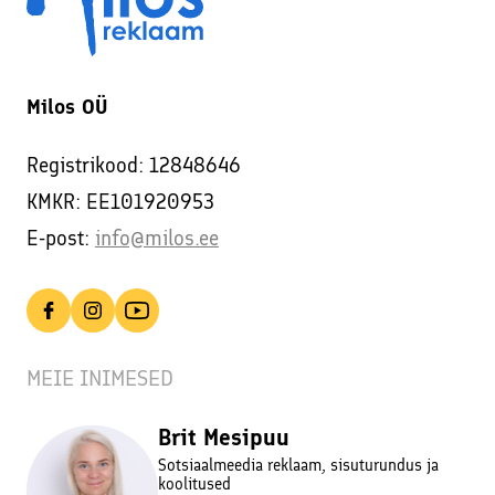
Milos OÜ
Registrikood: 12848646
KMKR: EE101920953
E-post:
info@milos.ee
MEIE INIMESED
Brit Mesipuu
Sotsiaalmeedia reklaam, sisuturundus ja
koolitused