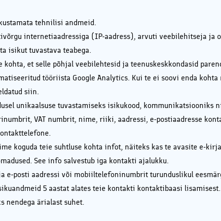
ikustamata tehnilisi andmeid.
ivõrgu internetiaadressiga (IP-aadress), arvuti veebilehitseja ja
ta isikut tuvastava teabega.
e kohta, et selle põhjal veebilehtesid ja teenuskeskkondasid par
iseeritud tööriista Google Analytics. Kui te ei soovi enda kohta 
eldatud
siin
.
usel unikaalsuse tuvastamiseks isikukood, kommunikatsiooniks nimi
rinumbrit, VAT numbrit, nime, riiki, aadressi, e-postiaadresse kon
ontakttelefone.
 koguda teie suhtluse kohta infot, näiteks kas te avasite e-kirja, 
omadused. See info salvestub iga kontakti ajalukku.
ja e-posti aadressi või mobiiltelefoninumbrit turunduslikul eesmär
ikuandmeid 5 aastat alates teie kontakti kontaktibaasi lisamisest.
 nendega ärialast suhet.