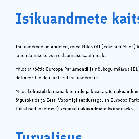
Soodus
koostöö
Isikuandmete kait
Isikuandmed on andmed, mida Milos OÜ (edaspidi Milos) k
lahendamiseks või reklaamsisu saatmiseks.
Milos ei töötle Euroopa Parlamendi ja nõukogu määrus (E
defineeritud delikaatseid isikuandmeid.
Milos kohustub kaitsma klientide ja kasutajate isikuandmei
õigusaktide ja Eesti Vabariigi seadustega, sh Euroopa Par
füüsilised meetmed) kogutud isikuandmete kaitsmiseks. Juu
Turvalisus