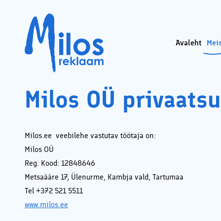
Avaleht
Mei
Sotsiaa
Milos OÜ privaatsus
Ads’i k
Milos OÜ privaatsu
Faceboo
Faceboo
Koduleh
audit
Milos.ee veebilehe vastutav töötaja on:
Koduleh
SEO – k
Milos OÜ
optime
Reg. Kood: 12848646
Sisutur
Metsaääre 17, Ülenurme, Kambja vald, Tartumaa
Google 
konsult
Tel +372 521 5511
Interne
www.milos.ee
koolide
Lisatee