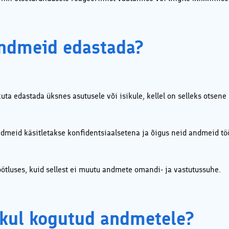
andmeid edastada?
uta edastada üksnes asutusele või isikule, kellel on selleks otsen
ndmeid käsitletakse konfidentsiaalsetena ja õigus neid andmeid t
töötluses, kuid sellest ei muutu andmete omandi- ja vastutussuhe.
sikul kogutud andmetele?