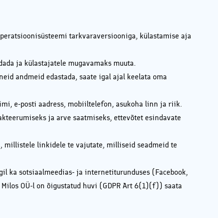
 operatsioonisüsteemi tarkvaraversiooniga, külastamise aja
endada ja külastajatele mugavamaks muuta.
neid andmeid edastada, saate igal ajal keelata oma
, e-posti aadress, mobiiltelefon, asukoha linn ja riik.
takteerumiseks ja arve saatmiseks, ettevõtet esindavate
millistele linkidele te vajutate, milliseid seadmeid te
gil ka sotsiaalmeedias- ja internetiturunduses (Facebook,
 Milos OÜ-l on õigustatud huvi (GDPR Art 6(1)(f)) saata