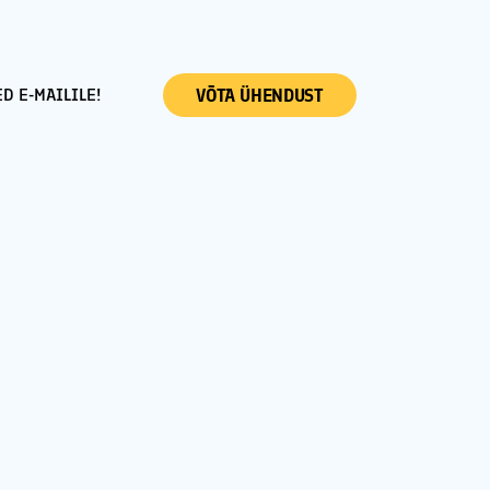
D E-MAILILE!
VÕTA ÜHENDUST