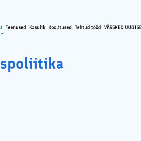
st
Teenused
Kasulik
Koolitused
Tehtud tööd
VÄRSKED UUDISE
lmeedia turunduse ja Google
Sotsiaalmeediaturunduse koolitused
poliitika
oolitused ja konsultatsioonid
ja SEO koolitused
spoliitika
ki reklaam ehk tasulise
Sotsiaalmeedia koolitus veebis –
ki kampaania läbiviimine
turundamine Facebookis ja
Instagramis
tede tegemine ja tehniline
Veebikoolitus – sissejuhatus
meiliturundusse
e tekstide kirjutamine
Veebikoolitus – SEO, sisuturundus ja
-loome
odulehe otsimootoritele
erimine
Õppekorralduse alused
undus ja sisuloome
Koolitaja Brit Mesipuu
Ads reklaami haldamine ja
atsioonid
Koolitaja Maido Mesipuu
ti turvalisuse ja veibi loengud
Interneti turvalisuse ja veibi loengud
s
koolides
nused läbi koostööpartnerite