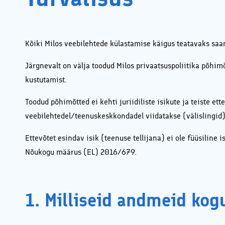
Kõiki Milos veebilehtede külastamise käigus teatavaks saan
Järgnevalt on välja toodud Milos privaatsuspoliitika põhim
kustutamist.
Toodud põhimõtted ei kehti juriidiliste isikute ja teiste 
veebilehtedel/teenuskeskkondadel viidatakse (välislingid)
Ettevõtet esindav isik (teenuse tellijana) ei ole füüsiline 
Nõukogu määrus (EL) 2016/679.
1. Milliseid andmeid kog