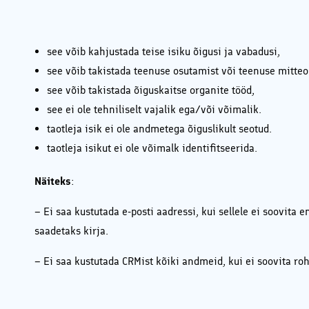
see võib kahjustada teise isiku õigusi ja vabadusi,
see võib takistada teenuse osutamist või teenuse mitteo
see võib takistada õiguskaitse organite tööd,
see ei ole tehniliselt vajalik ega/või võimalik.
taotleja isik ei ole andmetega õiguslikult seotud.
taotleja isikut ei ole võimalk identifitseerida.
Näiteks
:
– Ei saa kustutada e-posti aadressi, kui sellele ei soovita 
saadetaks kirja.
– Ei saa kustutada CRMist kõiki andmeid, kui ei soovita roh