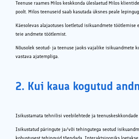
Teenuse raames Milos keskkonda üleslaetud Milos klientide
poolt. Milos teenuseid saab kasutada üksnes peale lepingug
Käesolevas alajaotuses loetletud isikuandmete töötlemise
teie andmete töötlemist.
Nõusolek seotud- ja teenuse jaoks vajalike isikuandmete ko
vastava ajatempliga.
2. Kui kaua kogutud andm
Isikustamata tehnilisi veebilehtede ja teenuskeskkondade 
Isikustatud päringute ja/või tehingutega seotud isikuandm
kohustusest tehinguid tõendada. Interaktsiooniks loetakse