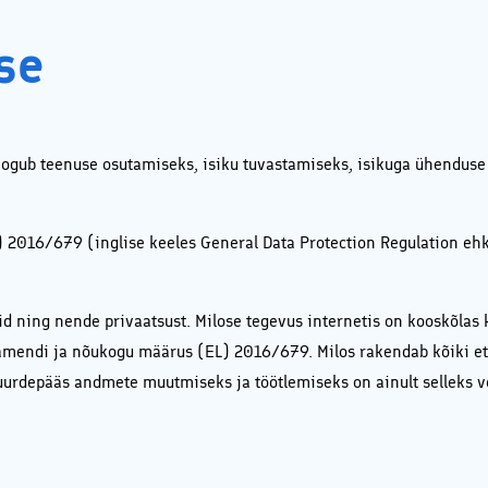
koodid ja -pakkumised
partneritelt!
se
ogub teenuse osutamiseks, isiku tuvastamiseks, isikuga ühenduse
L) 2016/679 (inglise keeles General Data Protection Regulation 
d ning nende privaatsust. Milose tegevus internetis on kooskõlas 
lamendi ja nõukogu määrus (EL) 2016/679. Milos rakendab kõiki ett
rdepääs andmete muutmiseks ja töötlemiseks on ainult selleks vol