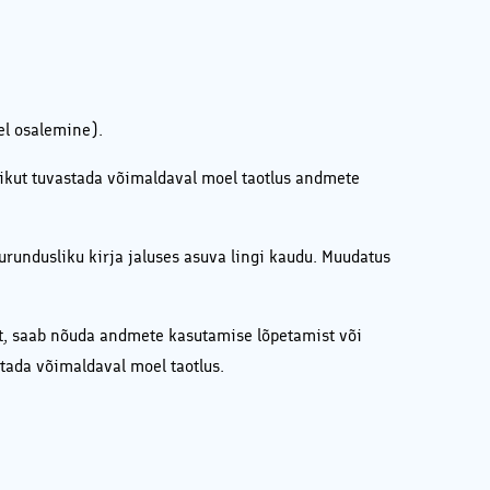
el osalemine).
sikut tuvastada võimaldaval moel taotlus andmete
rundusliku kirja jaluses asuva lingi kaudu. Muudatus
t, saab nõuda andmete kasutamise lõpetamist või
tada võimaldaval moel taotlus.