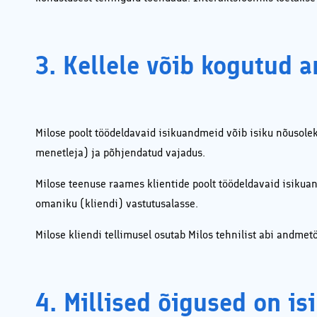
3. Kellele võib kogutud 
Milose poolt töödeldavaid isikuandmeid võib isiku nõusolek
menetleja) ja põhjendatud vajadus.
Milose teenuse raames klientide poolt töödeldavaid isikua
omaniku (kliendi) vastutusalasse.
Milose kliendi tellimusel osutab Milos tehnilist abi andme
4. Millised õigused on i