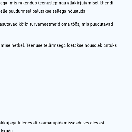
ega, mis rakendub teenuslepingu allakirjutamisel kliendi
selle puudumisel palutakse sellega nõustuda.
 kasutavad kõiki turvameetmeid oma töös, mis puudutavad
limise hetkel. Teenuse tellimisega loetakse nõusolek antuks
epakkujaga tulenevalt raamatupidamisseaduses olevast
 kaudu.