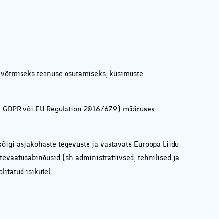
 võtmiseks teenuse osutamiseks, küsimuste
ehk GDPR või EU Regulation 2016/679) määruses
kõigi asjakohaste tegevuste ja vastavate Euroopa Liidu
evaatusabinõusid (sh administratiivsed, tehnilised ja
itatud isikutel.