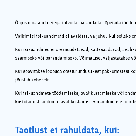
Õigus oma andmetega tutvuda, parandada, lõpetada töötle
Vaikimisi isikuandmeid ei avaldata, va juhul, kui selleks 
Kui isikuandmed ei ole muudetavad, kättesaadavad, avaliku
saamiseks või parandamiseks. Võimalusel väljastatakse v
Kui soovitakse loobuda otseturunduslikest pakkumistest kõ
jõustub koheselt.
Kui isikuandmete töötlemiseks, avalikustamiseks või andm
kustutamist, andmete avalikustamise või andmetele juurdep
Taotlust ei rahuldata, kui: