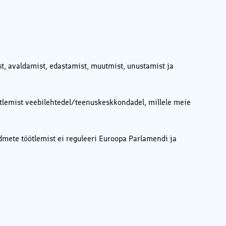
st, avaldamist, edastamist, muutmist, unustamist ja
öötlemist veebilehtedel/teenuskeskkondadel, millele meie
uandmete töötlemist ei reguleeri Euroopa Parlamendi ja