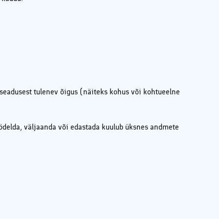
e seadusest tulenev õigus (näiteks kohus või kohtueelne
öödelda, väljaanda või edastada kuulub üksnes andmete