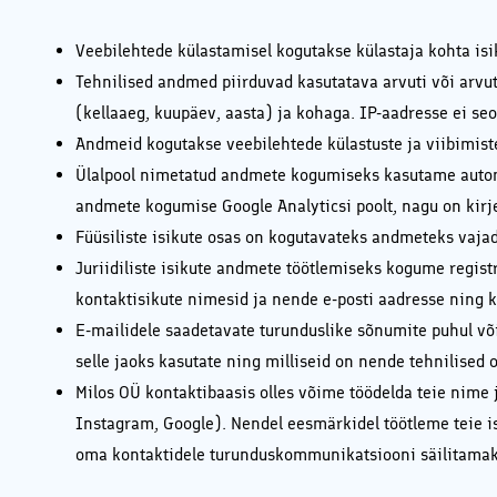
Veebilehtede külastamisel kogutakse külastaja kohta is
Tehnilised andmed piirduvad kasutatava arvuti või arvut
(kellaaeg, kuupäev, aasta) ja kohaga. IP-aadresse ei seo
Andmeid kogutakse veebilehtede külastuste ja viibimist
Ülalpool nimetatud andmete kogumiseks kasutame automat
andmete kogumise Google Analyticsi poolt, nagu on kirj
Füüsiliste isikute osas on kogutavateks andmeteks vajad
Juriidiliste isikute andmete töötlemiseks kogume regist
kontaktisikute nimesid ja nende e-posti aadresse ning k
E-mailidele saadetavate turunduslike sõnumite puhul võime
selle jaoks kasutate ning milliseid on nende tehnilised 
Milos OÜ kontaktibaasis olles võime töödelda teie nime 
Instagram, Google). Nendel eesmärkidel töötleme teie is
oma kontaktidele turunduskommunikatsiooni säilitamaks