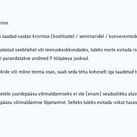
mine.
on saadud vastav kinnitus (koolitustel / seminaridel / konverentsid
statud veebilehel või teenuskeskkondades, tuleks meile esitada i
õi parandatakse andmed 7 tööpäeva jooksul.
ikide või mõne teema osas, saab seda teha koheselt iga saadetud tu
etele juurdepääsu võimaldamiseks ei ole (enam) seaduslikku alus
ääsu võimaldamise lõpetamist. Selleks tuleks esitada isikut tuvas