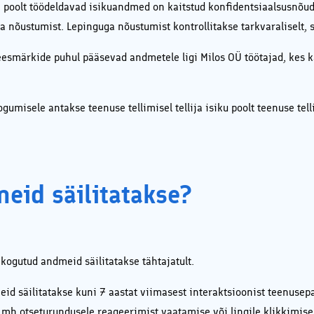
 poolt töödeldavad isikuandmed on kaitstud konfidentsiaalsusnõud
a nõustumist. Lepinguga nõustumist kontrollitakse tarkvaraliselt, 
 eesmärkide puhul pääsevad andmetele ligi Milos OÜ töötajad, kes
gumisele antakse teenuse tellimisel tellija isiku poolt teenuse tel
eid säilitatakse?
kogutud andmeid säilitatakse tähtajatult.
eid säilitatakse kuni 7 aastat viimasest interaktsioonist teenus
 mh otseturundusele reageerimist vaatamise või lingile klikkimise