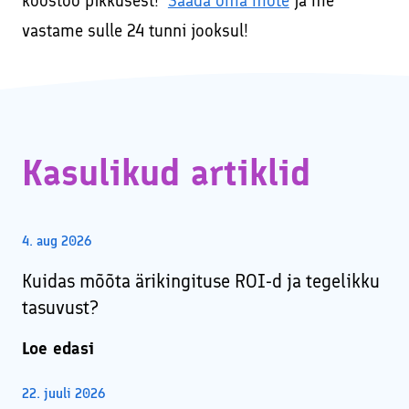
koostöö pikkusest!
Saada oma mõte
ja me
Sotsiaalmeedia koolitus veebis – turundamine
VÄRSKED UUDISED E-MAILILE!
Facebookis ja Instagramis
vastame sulle 24 tunni jooksul!
Veebikoolitus – sissejuhatus meiliturundusse
Veebikoolitus – SEO, sisuturundus ja -loome
Õppekorralduse alused
Kasulikud artiklid
Koolitaja Brit Mesipuu
Koolitaja Maido Mesipuu
4. aug 2026
Interneti turvalisuse ja veibi loengud koolides
Kuidas mõõta ärikingituse ROI-d ja tegelikku
tasuvust?
Loe edasi
22. juuli 2026