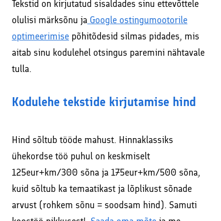
Tekstid on kirjutatud sisaldades sinu ettevõttele
Kodulehe tekstide kirjutamine
olulisi märksõnu ja
Google ostingumootorile
SEO – kodulehe otsimootoritele optimeerimine
optimeerimise
põhitõdesid silmas pidades, mis
aitab sinu kodulehel otsingus paremini nähtavale
Sisuturundus ja sisuloome
tulla.
Google Ads reklaami haldamine ja konsultatsioonid
Interneti turvalisuse ja veibi loengud koolides
Kodulehe tekstide kirjutamise hind
Lisateenused läbi koostööpartnerite
Hind sõltub tööde mahust. Hinnaklassiks
Sooduskoodid ja -pakkumised koostööpartneritelt!
ühekordse töö puhul on keskmiselt
Kasulik
125eur+km/300 sõna ja 175eur+km/500 sõna,
Koolitused
↓
kuid sõltub ka temaatikast ja lõplikust sõnade
Sotsiaalmeediaturunduse koolitused ja SEO koolitused
Tehtud tööd
arvust (rohkem sõnu = soodsam hind). Samuti