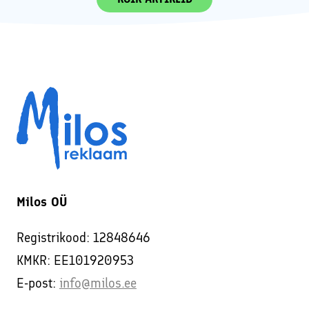
Milos OÜ
Registrikood: 12848646
KMKR: EE101920953
E-post:
info@milos.ee