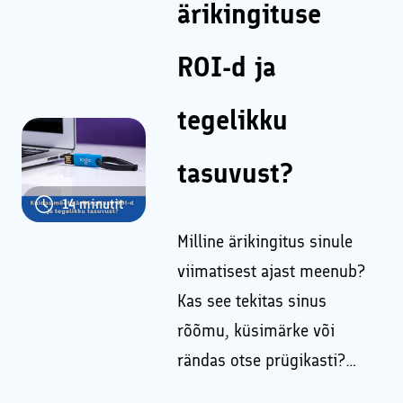
ärikingituse
ROI-d ja
tegelikku
tasuvust?
14
minutit
Milline ärikingitus sinule
viimatisest ajast meenub?
Kas see tekitas sinus
rõõmu, küsimärke või
rändas otse prügikasti?…