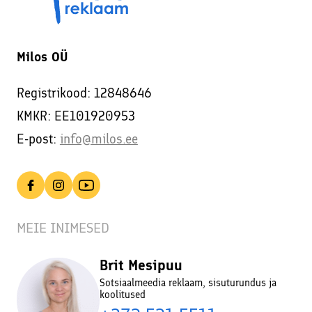
Milos OÜ
Registrikood: 12848646
KMKR: EE101920953
E-post:
info@milos.ee
MEIE INIMESED
Brit Mesipuu
Sotsiaalmeedia reklaam, sisuturundus ja
koolitused