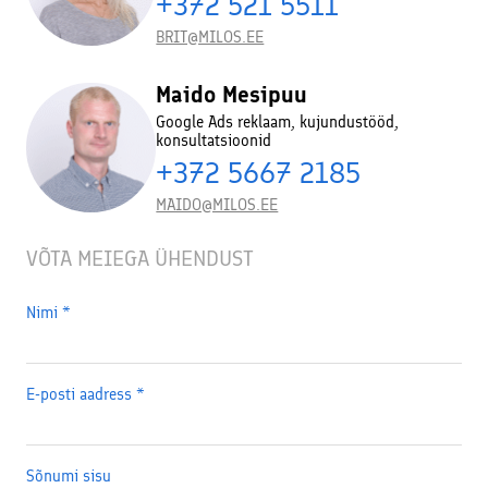
+372 521 5511
BRIT@MILOS.EE
Maido Mesipuu
Google Ads reklaam, kujundustööd,
konsultatsioonid
+372 5667 2185
MAIDO@MILOS.EE
VÕTA MEIEGA ÜHENDUST
Nimi
*
E-posti aadress
*
Sõnumi sisu