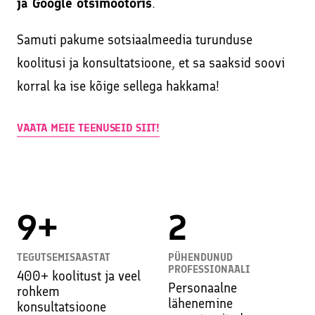
ja Google otsimootoris
.
Samuti pakume sotsiaalmeedia turunduse
koolitusi ja konsultatsioone, et sa saaksid soovi
korral ka ise kõige sellega hakkama!
VAATA MEIE TEENUSEID SIIT!
9+
2
TEGUTSEMISAASTAT
PÜHENDUNUD
PROFESSIONAALI
400+ koolitust ja veel
Personaalne
rohkem
lähenemine
konsultatsioone