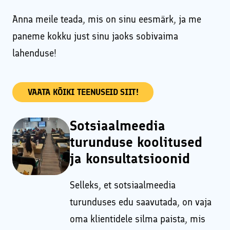
Anna meile teada, mis on sinu eesmärk, ja me
paneme kokku just sinu jaoks sobivaima
lahenduse!
VAATA KÕIKI TEENUSEID SIIT!
Sotsiaalmeedia
turunduse koolitused
ja konsultatsioonid
Selleks, et sotsiaalmeedia
turunduses edu saavutada, on vaja
oma klientidele silma paista, mis