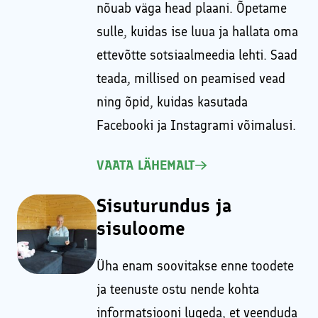
nõuab väga head plaani. Õpetame
sulle, kuidas ise luua ja hallata oma
ettevõtte sotsiaalmeedia lehti. Saad
teada, millised on peamised vead
ning õpid, kuidas kasutada
Facebooki ja Instagrami võimalusi.
VAATA LÄHEMALT
Sisuturundus ja
sisuloome
Üha enam soovitakse enne toodete
ja teenuste ostu nende kohta
informatsiooni lugeda, et veenduda