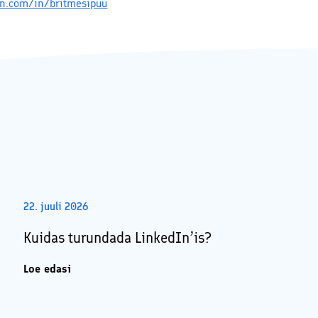
din.com/in/britmesipuu
22. juuli 2026
Kuidas turundada LinkedIn’is?
Loe edasi