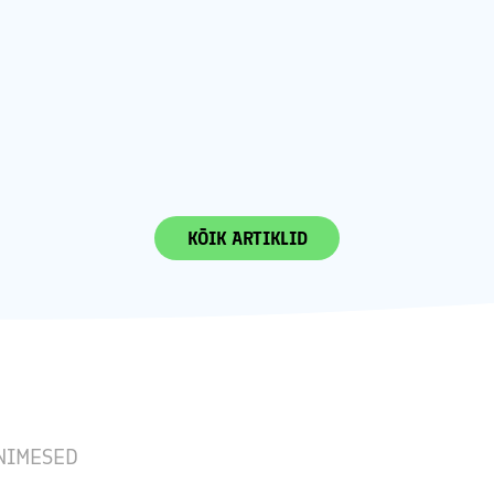
KÕIK ARTIKLID
NIMESED