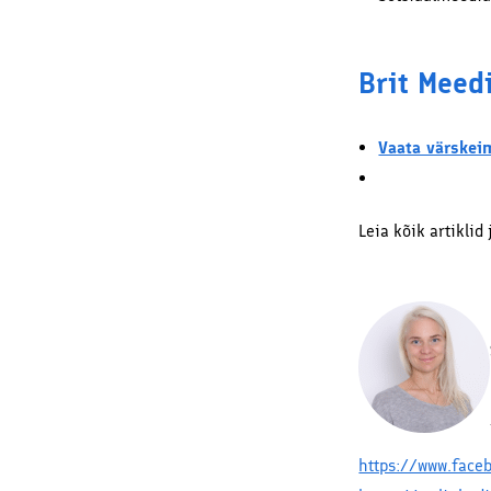
Brit Meed
Vaata värskeim
Leia kõik artiklid 
https://www.face