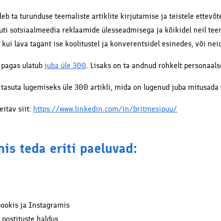
koodid ja -pakkumised
eb ta turunduse teemaliste artiklite kirjutamise ja teistele ettevõ
partneritelt!
i sotsiaalmeedia reklaamide ülesseadmisega ja kõikidel neil teem
t kui lava tagant ise koolitustel ja konverentsidel esinedes, või nei
e pagas ulatub
juba üle 300
. Lisaks on ta andnud rohkelt personaalse
 tasuta lugemiseks üle 300 artikli, mida on lugenud juba mitusada 
eitav siit:
https://www.linkedin.com/in/britmesipuu/
is teda eriti paeluvad:
ookis ja Instagramis
 postituste haldus