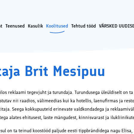
st
Teenused
Kasulik
Koolitused
Tehtud tööd
VÄRSKED UUDISE
lmeedia turunduse ja Google
Sotsiaalmeediaturunduse koolitused
liitika
oolitused ja konsultatsioonid
ja SEO koolitused
ki reklaam ehk tasulise
Sotsiaalmeedia koolitus veebis –
ki kampaania läbiviimine
turundamine Facebookis ja
taja Brit Mesipuu
Instagramis
tede tegemine ja tehniline
Veebikoolitus – sissejuhatus
meiliturundusse
e tekstide kirjutamine
Veebikoolitus – SEO, sisuturundus ja
-loome
odulehe otsimootoritele
ilos reklaami tegevjuht ja turundaja. Turundusega üleüldiselt on ta
erimine
Õppekorralduse alused
stutav nii raadios, välimeedias kui ka hotellis, laenufirmas ja res
undus ja sisuloome
Koolitaja Brit Mesipuu
litaja. Seega kokkupuuteid erinevate valdkondadega ja reklaamiväl
Ads reklaami haldamine ja
atsioonid
Koolitaja Maido Mesipuu
tega alates ehitusest, laste mängudest, kinnisvarast ja ilukliinik
ti turvalisuse ja veibi loengud
Interneti turvalisuse ja veibi loengud
s
koolides
ul on ta teinud koostööd paljude eesti tippbrändidega nagu Elisa, 1
nused läbi koostööpartnerite