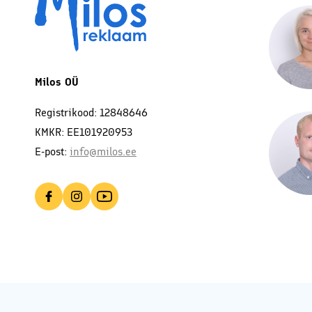
Milos OÜ
Registrikood: 12848646
KMKR: EE101920953
E-post:
info@milos.ee