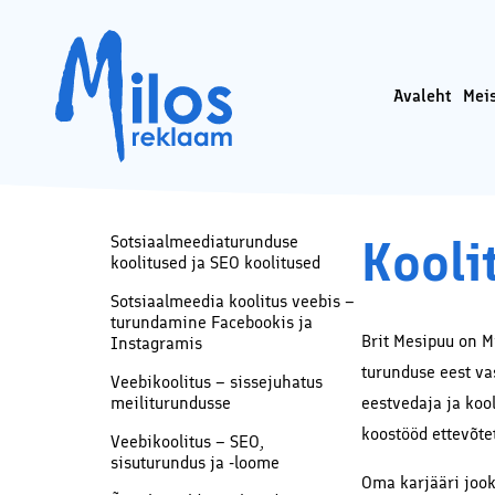
Avaleht
Mei
Sotsiaa
Milos OÜ privaatsuspo
Ads’i k
Faceboo
Faceboo
Kooli
Sotsiaalmeediaturunduse
Koduleh
koolitused ja SEO koolitused
audit
Sotsiaalmeedia koolitus veebis –
Koduleh
turundamine Facebookis ja
SEO – k
Brit Mesipuu on M
Instagramis
optime
turunduse eest va
Sisutur
Veebikoolitus – sissejuhatus
meiliturundusse
eestvedaja ja koo
Google 
konsult
koostööd ettevõte
Veebikoolitus – SEO,
Interne
sisuturundus ja -loome
koolide
Oma karjääri jooks
Lisatee