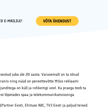
D E-MAILILE!
VÕTA ÜHENDUST
 seotud juba üle 20 aasta. Varasemalt on ta olnud
toranis ning nüüd on pereettevõtte Milos reklaami
junditega on küll ja rohkemgi veel. Ka praegu teeb ta
utest lõpetades spaa ja telekommunikatsiooniga.
Partner Eesti, Ehituse ABC, TV3 Eesti ja paljud teised.