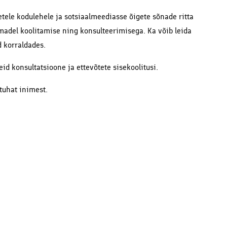
tetele kodulehele ja sotsiaalmeediasse õigete sõnade ritta
adel koolitamise ning konsulteerimisega. Ka võib leida
d korraldades.
id konsultatsioone ja ettevõtete sisekoolitusi.
tuhat inimest.