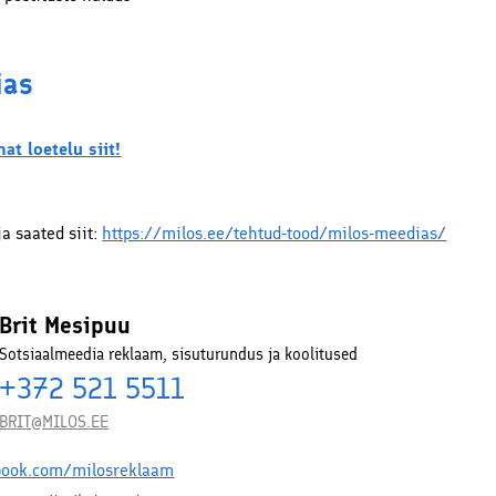
ias
at loetelu siit!
ja saated siit:
https://milos.ee/tehtud-tood/milos-meedias/
Brit Mesipuu
Sotsiaalmeedia reklaam, sisuturundus ja koolitused
+372 521 5511
BRIT@MILOS.EE
book.com/milosreklaam