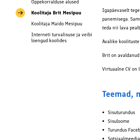
Õppekorralduse alused
Soodus
Igapäevaselt tegel
koostöö
Koolitaja Brit Mesipuu
panemisega. Samut
Koolitaja Maido Mesipuu
teda nii lava peal
Interneti turvalisuse ja veibi
loengud koolides
Avalike koolitust
Brit on avaldanud
Virtuaalne CV on l
Teemad, m
Sisuturundus
Sisuloome
Turundus Faceb
Sotsiaalmeedia