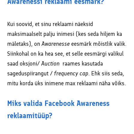
Awarenessi reklaami eesmärk?
Kui soovid, et sinu reklaami näeksid
maksimaalselt palju inimesi (kes seda hiljem ka
mäletaks), on
Awarenesse
eesmärk mõistlik valik.
Siinkohal on ka hea see, et selle eesmärgi valikul
saad oksjoni/
Auction
raames kasutada
sageduspiirangut /
frequency cap
. Ehk siis seda,
mitu korda üks inimene max reklaami näha võiks.
Miks valida Facebook Awareness
reklaamitüüp?