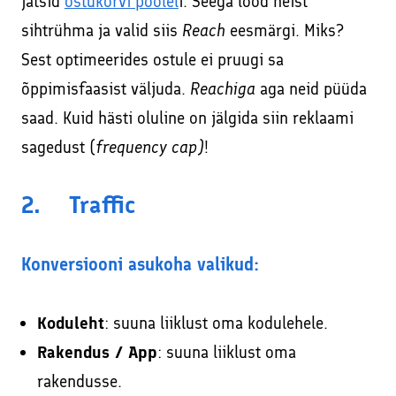
jätsid
ostukorvi poolel
i. Seega lood neist
sihtrühma ja valid siis
Reach
eesmärgi. Miks?
Sest optimeerides ostule ei pruugi sa
õppimisfaasist väljuda.
Reachiga
aga neid püüda
saad. Kuid hästi oluline on jälgida siin reklaami
sagedust (
frequency cap)
!
2. Traffic
Konversiooni asukoha valikud:
Koduleht
: suuna liiklust oma kodulehele.
Rakendus / App
: suuna liiklust oma
rakendusse.