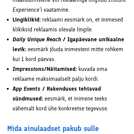
Experience’i
vaatamine.
Lingiklikid:
reklaami eesmärk on, et inimesed
klikiksid reklaamis olevale lingile.
Daily Unique Reach
/ Igapäevane unikaalne
levik:
eesmärk jõuda inimesteni mitte rohkem
kui 1 kord päevas.
Impressions
/Näitamised:
kuvada oma
reklaame maksimaalselt palju kordi.
App Events
/ Rakenduses tehtavad
sündmused:
eesmärk, et inimene teeks
vähemalt kord ühe konkreetse tegevuse.
Mida ainulaadset pakub sulle