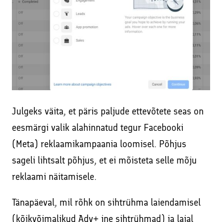
Julgeks väita, et päris paljude ettevõtete seas on
eesmärgi valik alahinnatud tegur Facebooki
(Meta) reklaamikampaania loomisel. Põhjus
sageli lihtsalt põhjus, et ei mõisteta selle mõju
reklaami näitamisele.
Tänapäeval, mil rõhk on sihtrühma laiendamisel
(kõikvõimalikud Adv+ jne sihtrühmad) ja laial