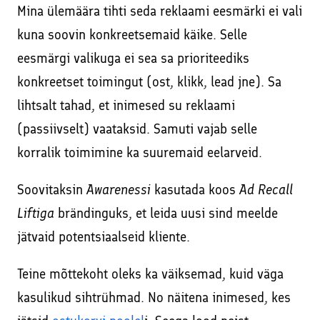
Mina ülemäära tihti seda reklaami eesmärki ei vali
kuna soovin konkreetsemaid käike. Selle
eesmärgi valikuga ei sea sa prioriteediks
konkreetset toimingut (ost, klikk, lead jne). Sa
lihtsalt tahad, et inimesed su reklaami
(passiivselt) vaataksid. Samuti vajab selle
korralik toimimine ka suuremaid eelarveid.
Soovitaksin
Awarenessi
kasutada koos
Ad Recall
Liftiga
brändinguks, et leida uusi sind meelde
jätvaid potentsiaalseid kliente.
Teine mõttekoht oleks ka väiksemad, kuid väga
kasulikud sihtrühmad. No näitena inimesed, kes