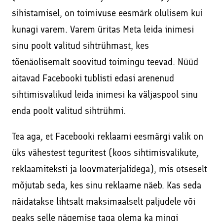
sihistamisel, on toimivuse eesmärk olulisem kui
kunagi varem. Varem üritas Meta leida inimesi
sinu poolt valitud sihtrühmast, kes
tõenäolisemalt soovitud toimingu teevad. Nüüd
aitavad Facebooki tublisti edasi arenenud
sihtimisvalikud leida inimesi ka väljaspool sinu
enda poolt valitud sihtrühmi.
Tea aga, et Facebooki reklaami eesmärgi valik on
üks vähestest teguritest (koos sihtimisvalikute,
reklaamiteksti ja loovmaterjalidega), mis otseselt
mõjutab seda, kes sinu reklaame näeb. Kas seda
näidatakse lihtsalt maksimaalselt paljudele või
peaks selle nägemise taga olema ka mingi