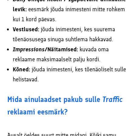
levik:
eesmärk jõuda inimesteni mitte rohkem
kui 1 kord päevas.
Vestlused:
jõuda inimesteni, kes suurema
tõenäosusega sinuga suhtlema hakkavad.
Impressions
/Näitamised:
kuvada oma
reklaame maksimaalselt palju kordi.
Kõned:
jõuda inimesteni, kes tõenäoliselt sulle
helistavad.
Mida ainulaadset pakub sulle
Traffic
reklaami eesmärk?
Ausalt öeldes suurt mitte midagi. Kõiki samu