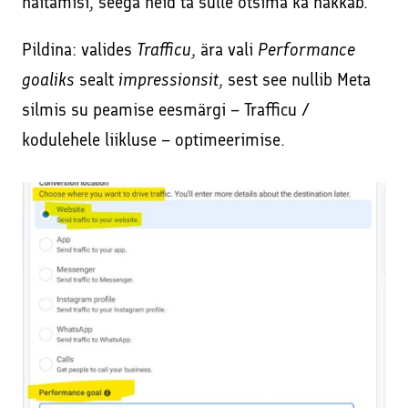
näitamisi, seega neid ta sulle otsima ka hakkab.
Pildina: valides
Trafficu
, ära vali
Performance
goaliks
sealt
impressionsit
, sest see nullib Meta
silmis su peamise eesmärgi – Trafficu /
kodulehele liikluse – optimeerimise.