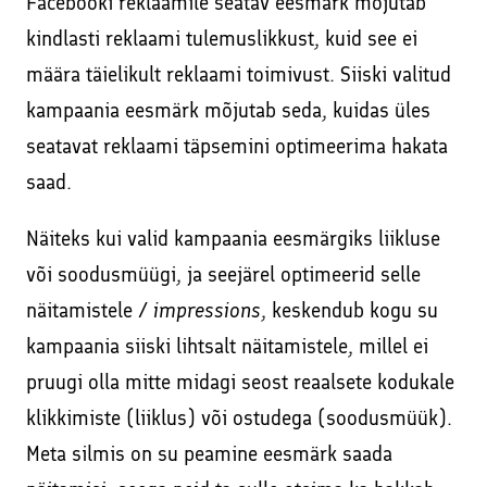
Facebooki reklaamile seatav eesmärk mõjutab
kindlasti reklaami tulemuslikkust, kuid see ei
määra täielikult reklaami toimivust. Siiski valitud
kampaania eesmärk mõjutab seda, kuidas üles
seatavat reklaami täpsemini optimeerima hakata
saad.
Näiteks kui valid kampaania eesmärgiks liikluse
või soodusmüügi, ja seejärel optimeerid selle
näitamistele /
impressions
, keskendub kogu su
kampaania siiski lihtsalt näitamistele, millel ei
pruugi olla mitte midagi seost reaalsete kodukale
klikkimiste (liiklus) või ostudega (soodusmüük).
Meta silmis on su peamine eesmärk saada