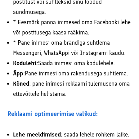
postitust või suhtleksid sinu loodud
sündmusega.
* Eesmärk panna inimesed oma Facebooki lehe
või postitusega kaasa rääkima.
* Pane inimesi oma brändiga suhtlema
Messengeri, WhatsAppi või Instagrami kaudu.
Koduleht
:Saada inimesi oma kodulehele.
Äpp
:Pane inimesi oma rakendusega suhtlema.
Kõned
: pane inimesi reklaami tulemusena oma
ettevõttele helistama.
Reklaami optimeerimise valikud:
Lehe meeldimised:
saada lehele rohkem laike.