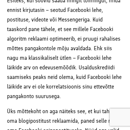
Esiteks, kui soovid saada mingit toimingut, mida
ennist kirjutasin – seotud Facebooki lehe,
postituse, videote või Messengeriga. Kuid
taaskord pane tähele, et see millele Facebooki
algoritm reklaami optimeerib, ei pruugi rahalises
mõttes pangakontole mõju avaldada. Ehk siis
nagu ma klassikaliselt ütlen – Facebooki lehe
läikide arv on edevusemõõdik. Usalduskrediidi
saamiseks peaks neid olema, kuid Facebooki lehe
läikide arv ei ole korrelatsioonis sinu ettevõtte
pangakonto suurusega.
Üks mõttekoht on aga näiteks see, et kui tahad
oma blogipostitust reklaamida, paned selle nt