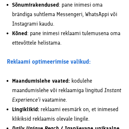
Sõnumirakendused
: pane inimesi oma
brändiga suhtlema Messengeri, WhatsAppi või
Instagrami kaudu.
Kõned
: pane inimesi reklaami tulemusena oma
ettevõttele helistama.
Reklaami optimeerimise valikud:
Maandumislehe vaated:
kodulehe
maandumislehe või reklaamiga lingitud
Instant
Experience’i
vaatamine.
Lingiklikid:
reklaami eesmärk on, et inimesed
klikiksid reklaamis olevale lingile.
Daily Unique Reach
/ Igapäevane unikaalne