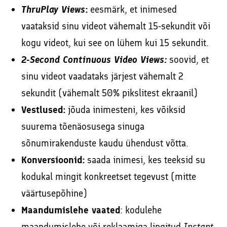
ThruPlay Views
:
eesmärk, et inimesed
vaataksid sinu videot vähemalt 15-sekundit või
kogu videot, kui see on lühem kui 15 sekundit.
2-Second Continuous Video Views:
soovid, et
sinu videot vaadataks järjest vähemalt 2
sekundit (vähemalt 50% pikslitest ekraanil)
Vestlused:
jõuda inimesteni, kes võiksid
suurema tõenäosusega sinuga
sõnumirakenduste kaudu ühendust võtta.
Konversioonid:
saada inimesi, kes teeksid su
kodukal mingit konkreetset tegevust (mitte
väärtusepõhine)
Maandumislehe vaated
: kodulehe
maandumislehe või reklaamiga lingitud
Instant