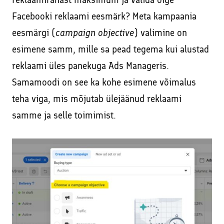
Facebookis ja Instagramis
Kodulehe tekstide kirjutamine
Facebooki reklaami eesmärk? Meta kampaania
Veebikoolitus – sissejuhatus meiliturundusse
eesmärgi (
campaign objective
) valimine on
SEO – kodulehe otsimootoritele optimeerimine
Veebikoolitus – SEO, sisuturundus ja -loome
esimene samm, mille sa pead tegema kui alustad
Sisuturundus ja sisuloome
reklaami üles panekuga Ads Manageris.
Õppekorralduse alused
Google Ads reklaami haldamine ja konsultatsioonid
Samamoodi on see ka kohe esimene võimalus
Koolitaja Brit Mesipuu
teha viga, mis mõjutab ülejäänud reklaami
Interneti turvalisuse ja veibi loengud koolides
Koolitaja Maido Mesipuu
samme ja selle toimimist.
Lisateenused läbi koostööpartnerite
Interneti turvalisuse ja veibi loengud koolides
Sooduskoodid ja -pakkumised koostööpartneritelt!