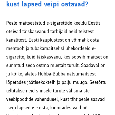
kust lapsed veipi ostavad?
Peale maitsestatud e-sigarettide keeldu Eestis
otsivad täiskasvanud tarbijaid neid teistest
kanalitest. Eesti kauplustest on võimalik osta
mentooli ja tubakamaitselisi ühekordseid e-
sigarette, kuid täiskasvanu, kes soovib maitset on
sunnitud seda ostma mustalt turult. Saadaval on
ju kõike, alates Hubba-Bubba nätsumaitsest
lõpetades jäätisekokteili ja palju muuga. Seetõttu
tellitakse neid siinsele turule välismaiste
veebipoodide vahendusel, kust tihtipeale saavad
isegi lapsed ise osta, kinnitades vaid nö.