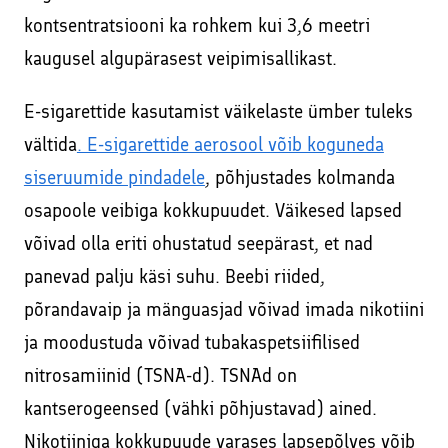
kontsentratsiooni ka rohkem kui 3,6 meetri
kaugusel algupärasest veipimisallikast.
E-sigarettide kasutamist väikelaste ümber tuleks
vältida
. E-sigarettide aerosool võib koguneda
siseruumide pindadele
, põhjustades kolmanda
osapoole veibiga kokkupuudet. Väikesed lapsed
võivad olla eriti ohustatud seepärast, et nad
panevad palju käsi suhu. Beebi riided,
põrandavaip ja mänguasjad võivad imada nikotiini
ja moodustuda võivad tubakaspetsiifilised
nitrosamiinid (TSNA-d). TSNAd on
kantserogeensed (vähki põhjustavad) ained.
Nikotiiniga kokkupuude varases lapsepõlves võib