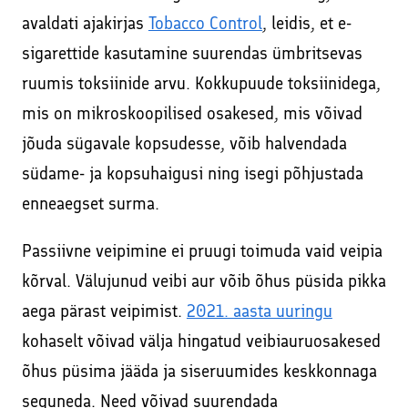
avaldati ajakirjas
Tobacco Control
, leidis, et e-
sigarettide kasutamine suurendas ümbritsevas
ruumis toksiinide arvu. Kokkupuude toksiinidega,
mis on mikroskoopilised osakesed, mis võivad
jõuda sügavale kopsudesse, võib halvendada
südame- ja kopsuhaigusi ning isegi põhjustada
enneaegset surma.
Passiivne veipimine ei pruugi toimuda vaid veipia
kõrval. Välujunud veibi aur võib õhus püsida pikka
aega pärast veipimist.
2021. aasta uuringu
kohaselt võivad välja hingatud veibiauruosakesed
õhus püsima jääda ja siseruumides keskkonnaga
seguneda. Need võivad suurendada