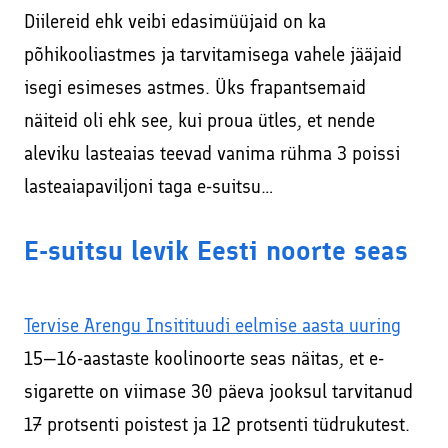
Diilereid ehk veibi edasimüüjaid on ka
põhikooliastmes ja tarvitamisega vahele jääjaid
isegi esimeses astmes. Üks frapantsemaid
näiteid oli ehk see, kui proua ütles, et nende
aleviku lasteaias teevad vanima rühma 3 poissi
lasteaiapaviljoni taga e-suitsu…
E-suitsu levik Eesti noorte seas
Tervise Arengu Insitituudi eelmise aasta uuring
15—16-aastaste koolinoorte seas näitas, et e-
sigarette on viimase 30 päeva jooksul tarvitanud
17 protsenti poistest ja 12 protsenti tüdrukutest.