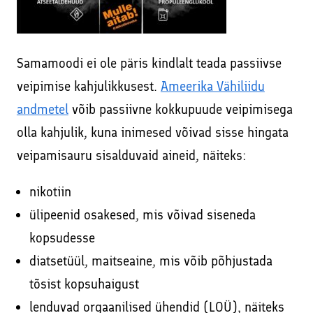
Samamoodi ei ole päris kindlalt teada passiivse
veipimise kahjulikkusest.
Ameerika Vähiliidu
andmetel
võib passiivne kokkupuude veipimisega
olla kahjulik, kuna inimesed võivad sisse hingata
veipamisauru sisalduvaid aineid, näiteks:
nikotiin
ülipeenid osakesed, mis võivad siseneda
kopsudesse
diatsetüül, maitseaine, mis võib põhjustada
tõsist kopsuhaigust
lenduvad orgaanilised ühendid (LOÜ), näiteks