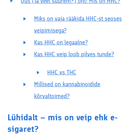
Uus (ja veel suurem?) oht! Mis on HHC?
Miks on vaja rääkida HHC-st seoses
veipimisega?
Kas HHC on legaalne?
Kas HHC veip loob pilves tunde?
HHC vs THC
Millised on kannabinoidide
kõrvaltoimed?
Lühidalt – mis on veip ehk e-
sigaret?