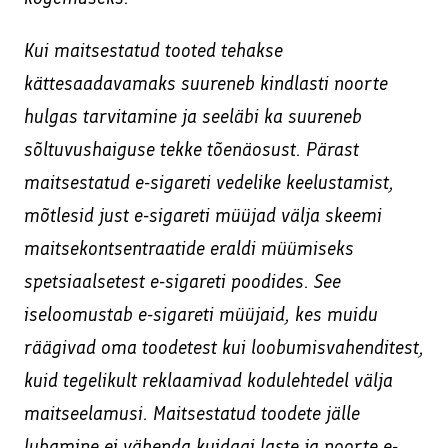
Kui maitsestatud tooted tehakse
kättesaadavamaks suureneb kindlasti noorte
hulgas tarvitamine ja seeläbi ka suureneb
sõltuvushaiguse tekke tõenäosust. Pärast
maitsestatud e-sigareti vedelike keelustamist,
mõtlesid just e-sigareti müüjad välja skeemi
maitsekontsentraatide eraldi müümiseks
spetsiaalsetest e-sigareti poodides. See
iseloomustab e-sigareti müüjaid, kes muidu
räägivad oma toodetest kui loobumisvahenditest,
kuid tegelikult reklaamivad kodulehtedel välja
maitseelamusi. Maitsestatud toodete jälle
lubamine ei vähenda kuidagi laste ja noorte e-