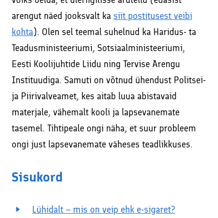
arengut näed jooksvalt ka
siit postitusest veibi
kohta
). Olen sel teemal suhelnud ka Haridus- ta
Teadusministeeriumi, Sotsiaalministeeriumi,
Eesti Koolijuhtide Liidu ning Tervise Arengu
Instituudiga. Samuti on võtnud ühendust Politsei-
ja Piirivalveamet, kes aitab luua abistavaid
materjale, vähemalt kooli ja lapsevanemate
tasemel. Tihtipeale ongi näha, et suur probleem
ongi just lapsevanemate väheses teadlikkuses.
Sisukord
Lühidalt – mis on veip ehk e-sigaret?