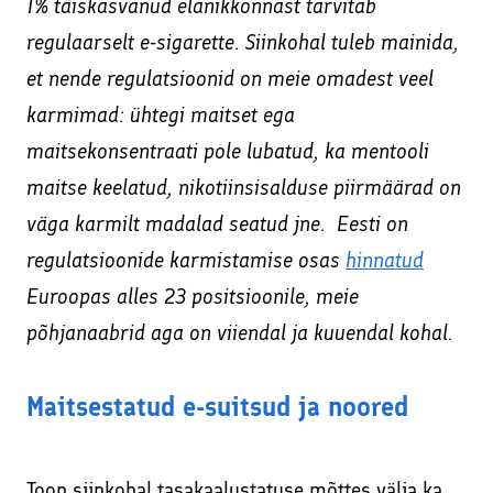
1% täiskasvanud elanikkonnast tarvitab
regulaarselt e-sigarette. Siinkohal tuleb mainida,
et nende regulatsioonid on meie omadest veel
karmimad: ühtegi maitset ega
maitsekonsentraati pole lubatud, ka mentooli
maitse keelatud, nikotiinsisalduse piirmäärad on
väga karmilt madalad seatud jne. Eesti on
regulatsioonide karmistamise osas
hinnatud
Euroopas alles 23 positsioonile, meie
põhjanaabrid aga on viiendal ja kuuendal kohal.
Maitsestatud e-suitsud ja noored
Toon siinkohal tasakaalustatuse mõttes välja ka