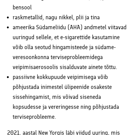
bensool
raskmetallid, nagu nikkel, plii ja tina
ameerika Südameliidu (AHA) andmetel viitavad
uuringud sellele, et e-sigarettide kasutamine
võib olla seotud hingamisteede ja südame-
veresoonkonna terviseprobleemidega
veipimisaerosoolis sisalduvate ainete tõttu.
passiivne kokkupuude veipimisega võib
põhjustada inimestel ülipeenide osakeste
sissehingamist, mis võivad siseneda
kopsudesse ja vereringesse ning põhjustada
terviseprobleeme.
2021. aastal New Yorgis läbi viidud uuring, mis