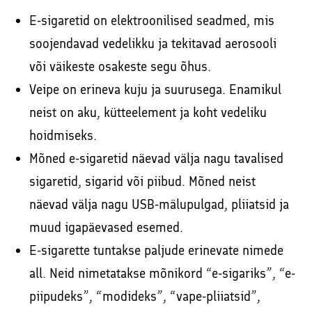
E-sigaretid on elektroonilised seadmed, mis
soojendavad vedelikku ja tekitavad aerosooli
või väikeste osakeste segu õhus.
Veipe on erineva kuju ja suurusega. Enamikul
neist on aku, kütteelement ja koht vedeliku
hoidmiseks.
Mõned e-sigaretid näevad välja nagu tavalised
sigaretid, sigarid või piibud. Mõned neist
näevad välja nagu USB-mälupulgad, pliiatsid ja
muud igapäevased esemed.
E-sigarette tuntakse paljude erinevate nimede
all. Neid nimetatakse mõnikord “e-sigariks”, “e-
piipudeks”, “modideks”, “vape-pliiatsid”,