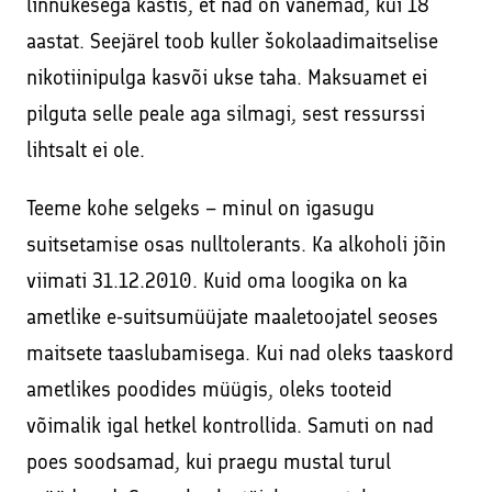
linnukesega kastis, et nad on vanemad, kui 18
aastat. Seejärel toob kuller šokolaadimaitselise
nikotiinipulga kasvõi ukse taha. Maksuamet ei
pilguta selle peale aga silmagi, sest ressurssi
lihtsalt ei ole.
Teeme kohe selgeks – minul on igasugu
suitsetamise osas nulltolerants. Ka alkoholi jõin
viimati 31.12.2010. Kuid oma loogika on ka
ametlike e-suitsumüüjate maaletoojatel seoses
maitsete taaslubamisega. Kui nad oleks taaskord
ametlikes poodides müügis, oleks tooteid
võimalik igal hetkel kontrollida. Samuti on nad
poes soodsamad, kui praegu mustal turul