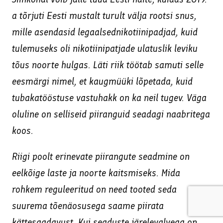
a tõrjuti Eesti mustalt turult välja rootsi snus,
mille asendasid legaalsednikotiinipadjad, kuid
tulemuseks oli nikotiinipatjade ulatuslik leviku
tõus noorte hulgas. Läti riik töötab samuti selle
eesmärgi nimel, et kaugmüüki lõpetada, kuid
tubakatööstuse vastuhakk on ka neil tugev. Väga
oluline on selliseid piiranguid seadagi naabritega
koos.
Riigi poolt erinevate piirangute seadmine on
eelkõige laste ja noorte kaitsmiseks. Mida
rohkem reguleeritud on need tooted seda
suurema tõenäosusega saame piirata
kättesaadavust. Kui seaduste järelevalvega on