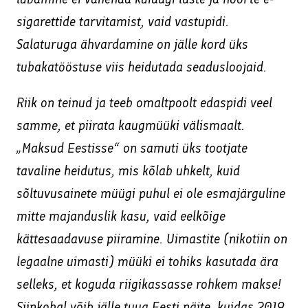
sigarettide tarvitamist, vaid vastupidi.
Salaturuga ähvardamine on jälle kord üks
tubakatööstuse viis heidutada seadusloojaid.
Riik on teinud ja teeb omaltpoolt edaspidi veel
samme, et piirata kaugmüüki välismaalt.
„Maksud Eestisse“ on samuti üks tootjate
tavaline heidutus, mis kõlab uhkelt, kuid
sõltuvusainete müügi puhul ei ole esmajärguline
mitte majanduslik kasu, vaid eelkõige
kättesaadavuse piiramine. Uimastite (nikotiin on
legaalne uimasti) müüki ei tohiks kasutada ära
selleks, et koguda riigikassasse rohkem makse!
Siinkohal võib jälle tuua Eesti näite, kuidas 2019.