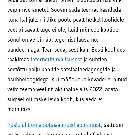
Facebookis ja Instagramis
Kodulehe tekstide kirjutamine
veipimise ainetel. Soovin seda teemat käsitleda
Veebikoolitus – sissejuhatus meiliturundusse
kuna kahjuks riikliku poole pealt hetkel koolidele
SEO – kodulehe otsimootoritele optimeerimine
Veebikoolitus – SEO, sisuturundus ja -loome
veel piisavalt tuge ei ole, kuid mõnede koolide
Sisuturundus ja sisuloome
sõnul on veibi näol tegemist lausa nö.
Õppekorralduse alused
Google Ads reklaami haldamine ja konsultatsioonid
pandeemiaga. Tean seda, sest käin Eesti koolides
Koolitaja Brit Mesipuu
rääkimas
internetiturvalisusest
ja suhtlen
Interneti turvalisuse ja veibi loengud koolides
Koolitaja Maido Mesipuu
seetõttu palju koolide sotsiaalpedagoogide ja
Lisateenused läbi koostööpartnerite
Interneti turvalisuse ja veibi loengud koolides
psühholoogidega. Kui möödunud kevadel ei olnud
Sooduskoodid ja -pakkumised koostööpartneritelt!
veibi teema veel nii aktuaalne siis 2022. aasta
sügisel oli raske leida kooli, kus seda ei
mainitaks.
Peale üht oma sotsiaalmeediapostitust
, sattusin
võiks öelda, et üleriigilisse arutellu (edasist