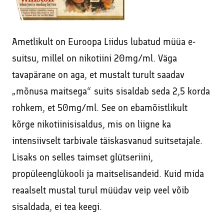
Ametlikult on Euroopa Liidus lubatud müüa e-
suitsu, millel on nikotiini 20mg/ml. Väga
tavapärane on aga, et mustalt turult saadav
„mõnusa maitsega“ suits sisaldab seda 2,5 korda
rohkem, et 50mg/ml. See on ebamõistlikult
kõrge nikotiinisisaldus, mis on liigne ka
intensiivselt tarbivale täiskasvanud suitsetajale.
Lisaks on selles taimset glütseriini,
propüleenglükooli ja maitselisandeid. Kuid mida
reaalselt mustal turul müüdav veip veel võib
sisaldada, ei tea keegi.