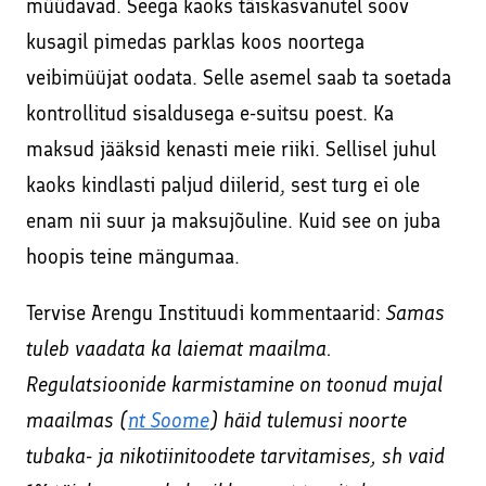
müüdavad. Seega kaoks täiskasvanutel soov
kusagil pimedas parklas koos noortega
veibimüüjat oodata. Selle asemel saab ta soetada
kontrollitud sisaldusega e-suitsu poest. Ka
maksud jääksid kenasti meie riiki. Sellisel juhul
kaoks kindlasti paljud diilerid, sest turg ei ole
enam nii suur ja maksujõuline. Kuid see on juba
hoopis teine mängumaa.
Tervise Arengu Instituudi kommentaarid:
Samas
tuleb vaadata ka laiemat maailma.
Regulatsioonide karmistamine on toonud mujal
maailmas (
nt Soome
) häid tulemusi noorte
tubaka- ja nikotiinitoodete tarvitamises, sh vaid