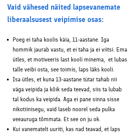
Vaid vähesed näited lapsevanemate
liberaalsusest veipimise osas:
Poeg ei taha koolis käia, 11-aastane. Iga
hommik jaurab vastu, et ei taha ja ei viitsi. Ema
ütles, et motiveeris last kooli minema, et lubas
talle veibi osta, see toimis, laps läks kooli.
Isa ütles, et kuna 13-aastane tütar tahab nii
väga veipida ja kõik seda teevad, siis ta lubab
tal kodus ka veipida. Aga ei pane sinna sisse
nikotiinisegu, vaid laseb noorel seda pulka
veeauruga tõmmata. Et see on ju ok.
Kui vanematelt uuriti, kas nad teavad, et laps