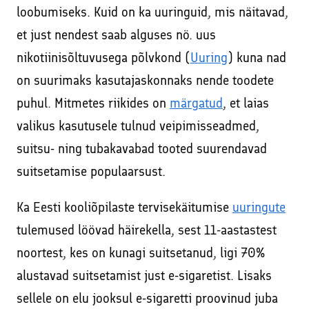
loobumiseks. Kuid on ka uuringuid, mis näitavad,
et just nendest saab alguses nö. uus
nikotiinisõltuvusega põlvkond (
Uuring
) kuna nad
on suurimaks kasutajaskonnaks nende toodete
puhul. Mitmetes riikides on
märgatud
, et laias
valikus kasutusele tulnud veipimisseadmed,
suitsu- ning tubakavabad tooted suurendavad
suitsetamise populaarsust.
Ka Eesti kooliõpilaste tervisekäitumise
uuringute
tulemused löövad häirekella, sest 11-aastastest
noortest, kes on kunagi suitsetanud, ligi 70%
alustavad suitsetamist just e-sigaretist. Lisaks
sellele on elu jooksul e-sigaretti proovinud juba