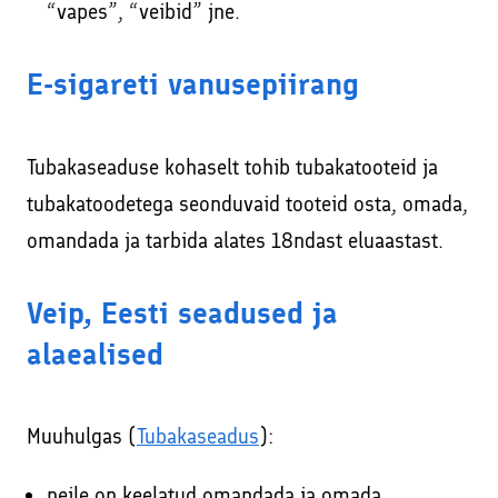
“vapes”, “veibid” jne.
E-sigareti vanusepiirang
Tubakaseaduse kohaselt tohib tubakatooteid ja
tubakatoodetega seonduvaid tooteid osta, omada,
omandada ja tarbida alates 18ndast eluaastast.
Veip, Eesti seadused ja
alaealised
Muuhulgas (
Tubakaseadus
):
neile on keelatud omandada ja omada