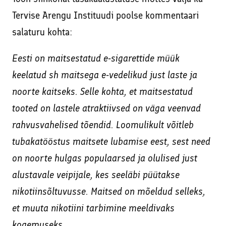
Tervise Arengu Instituudi poolse kommentaari
salaturu kohta:
Eesti on maitsestatud e-sigarettide müük
keelatud sh maitsega e-vedelikud just laste ja
noorte kaitseks. Selle kohta, et maitsestatud
tooted on lastele atraktiivsed on väga veenvad
rahvusvahelised tõendid. Loomulikult võitleb
tubakatööstus maitsete lubamise eest, sest need
on noorte hulgas populaarsed ja olulised just
alustavale veipijale, kes seeläbi püütakse
nikotiinsõltuvusse. Maitsed on mõeldud selleks,
et muuta nikotiini tarbimine meeldivaks
kogemuseks.