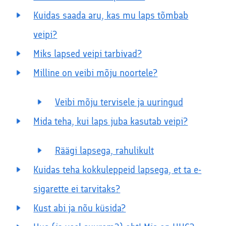
Kuidas saada aru, kas mu laps tõmbab
veipi?
Miks lapsed veipi tarbivad?
Milline on veibi mõju noortele?
Veibi mõju tervisele ja uuringud
Mida teha, kui laps juba kasutab veipi?
Räägi lapsega, rahulikult
Kuidas teha kokkuleppeid lapsega, et ta e-
sigarette ei tarvitaks?
Kust abi ja nõu küsida?