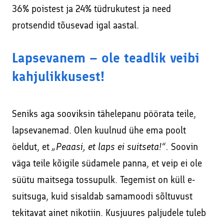
36% poistest ja 24% tüdrukutest ja need
protsendid tõusevad igal aastal.
Lapsevanem – ole teadlik veibi
kahjulikkusest!
Seniks aga sooviksin tähelepanu pöörata teile,
lapsevanemad. Olen kuulnud ühe ema poolt
öeldut, et
„Peaasi, et laps ei suitseta!“.
Soovin
väga teile kõigile südamele panna, et veip ei ole
süütu maitsega tossupulk. Tegemist on küll e-
suitsuga, kuid sisaldab samamoodi sõltuvust
tekitavat ainet nikotiin. Kusjuures paljudele tuleb