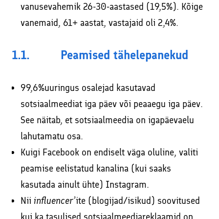
vanusevahemik 26-30-aastased (19,5%). Kõige
vanemaid, 61+ aastat, vastajaid oli 2,4%.
1.1. Peamised tähelepanekud
99,6%uuringus osalejad kasutavad
sotsiaalmeediat iga päev või peaaegu iga päev.
See näitab, et sotsiaalmeedia on igapäevaelu
lahutamatu osa.
Kuigi Facebook on endiselt väga oluline, valiti
peamise eelistatud kanalina (kui saaks
kasutada ainult ühte) Instagram.
Nii
influencer
’ite (blogijad/isikud) soovitused
kui ka tasulised sotsiaalmeediareklaamid on