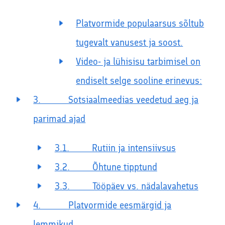
Platvormide populaarsus sõltub
tugevalt vanusest ja soost.
Video- ja lühisisu tarbimisel on
endiselt selge sooline erinevus:
3. Sotsiaalmeedias veedetud aeg ja
parimad ajad
3.1. Rutiin ja intensiivsus
3.2. Õhtune tipptund
3.3. Tööpäev vs. nädalavahetus
4. Platvormide eesmärgid ja
lemmikud