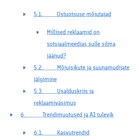
5.1. Ostuotsuse mõjutajad
Millised reklaamid on
sotsiaalmeedias sulle silma
jäänud?
5.2. Mõjuisikute ja suunamudijate
jälgimine
5.3. Usalduskriis ja
reklaamiväsimus
6. Trendimuutused ja AI tulevik
6.1. Kasvutrendid