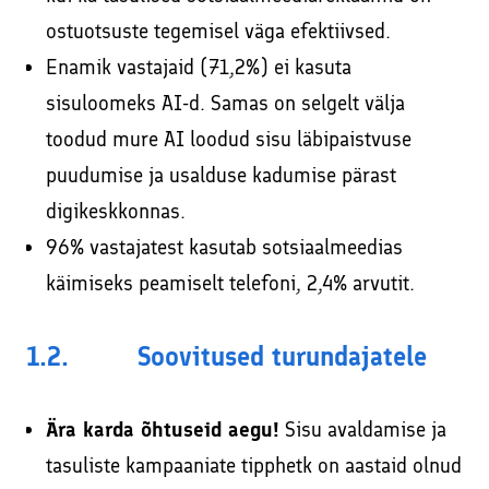
ostuotsuste tegemisel väga efektiivsed.
Enamik vastajaid (71,2%) ei kasuta
sisuloomeks AI-d. Samas on selgelt välja
toodud mure AI loodud sisu läbipaistvuse
puudumise ja usalduse kadumise pärast
digikeskkonnas.
96% vastajatest kasutab sotsiaalmeedias
käimiseks peamiselt telefoni, 2,4% arvutit.
1.2. Soovitused turundajatele
Ära karda õhtuseid aegu!
Sisu avaldamise ja
tasuliste kampaaniate tipphetk on aastaid olnud