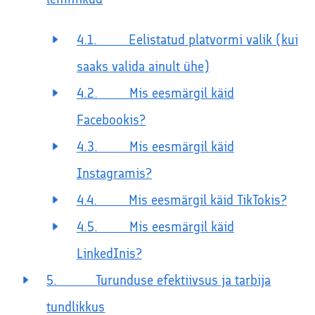
4.1. Eelistatud platvormi valik (kui
saaks valida ainult ühe)
4.2. Mis eesmärgil käid
Facebookis?
4.3. Mis eesmärgil käid
Instagramis?
4.4. Mis eesmärgil käid TikTokis?
4.5. Mis eesmärgil käid
LinkedInis?
5. Turunduse efektiivsus ja tarbija
tundlikkus