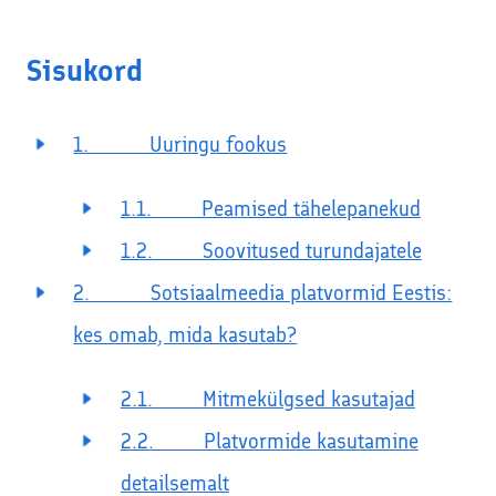
Sisukord
1. Uuringu fookus
1.1. Peamised tähelepanekud
1.2. Soovitused turundajatele
2. Sotsiaalmeedia platvormid Eestis:
kes omab, mida kasutab?
2.1. Mitmekülgsed kasutajad
2.2. Platvormide kasutamine
detailsemalt