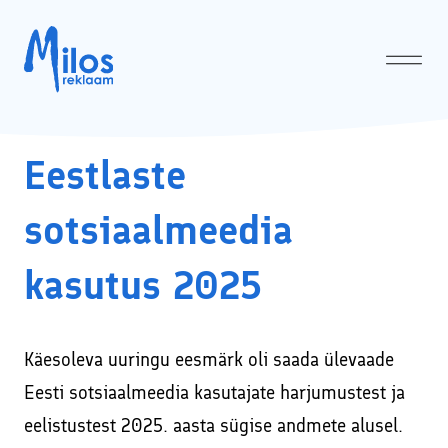
Eestlaste
Avaleht
Meist
↓
sotsiaalmeedia
Milos OÜ privaatsuspoliitika
Teenused
↓
kasutus 2025
Sotsiaalmeedia turunduse ja Google Ads’i koolitused ja
Kasulik
konsultatsioonid
Koolitused
↓
Käesoleva uuringu eesmärk oli saada ülevaade
Facebooki reklaam ehk tasulise Facebooki kampaania
Sotsiaalmeediaturunduse koolitused ja SEO koolitused
Tehtud tööd
läbiviimine
Eesti sotsiaalmeedia kasutajate harjumustest ja
eelistustest 2025. aasta sügise andmete alusel.
Sotsiaalmeedia koolitus veebis – turundamine
VÄRSKED UUDISED E-MAILILE!
Kodulehtede tegemine ja tehniline audit