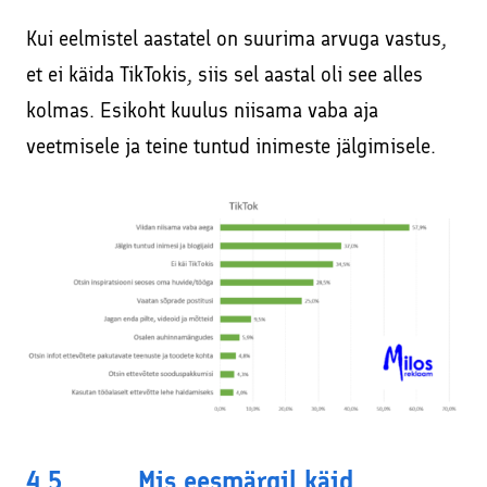
Kui eelmistel aastatel on suurima arvuga vastus,
et ei käida TikTokis, siis sel aastal oli see alles
kolmas. Esikoht kuulus niisama vaba aja
veetmisele ja teine tuntud inimeste jälgimisele.
4.5. Mis eesmärgil käid