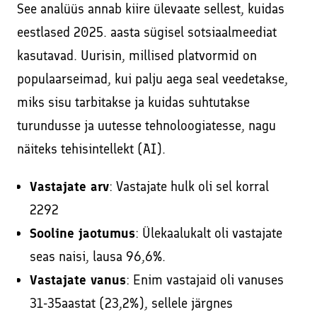
See analüüs annab kiire ülevaate sellest, kuidas
eestlased 2025. aasta sügisel sotsiaalmeediat
kasutavad. Uurisin, millised platvormid on
populaarseimad, kui palju aega seal veedetakse,
miks sisu tarbitakse ja kuidas suhtutakse
turundusse ja uutesse tehnoloogiatesse, nagu
näiteks tehisintellekt (AI).
Vastajate arv
: Vastajate hulk oli sel korral
2292
Sooline jaotumus
: Ülekaalukalt oli vastajate
seas naisi, lausa 96,6%.
Vastajate vanus
: Enim vastajaid oli vanuses
31-35aastat (23,2%), sellele järgnes