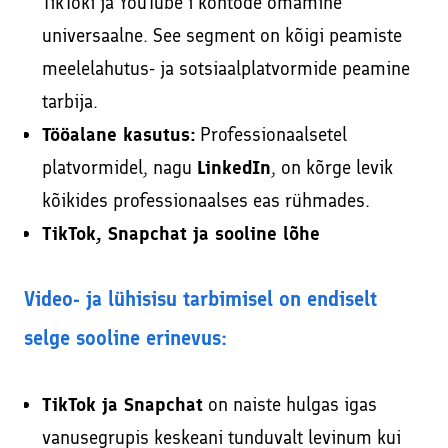
TikToki ja YouTube’i kontode omamine
universaalne. See segment on kõigi peamiste
meelelahutus- ja sotsiaalplatvormide peamine
tarbija.
Tööalane kasutus:
Professionaalsetel
platvormidel, nagu
LinkedIn
, on kõrge levik
kõikides professionaalses eas rühmades.
TikTok, Snapchat ja sooline lõhe
Video- ja lühisisu tarbimisel on endiselt
selge sooline erinevus:
TikTok ja Snapchat
on naiste hulgas igas
vanusegrupis keskeani tunduvalt levinum kui