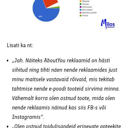
Lisati ka nt:
„
Jah. Näiteks AboutYou reklaamid on hästi
sihitud ning tihti näen nende reklaamides just
minu maitsele vastavaid rõivaid, mis tekitab
tahtmise nende e-poodi tooteid sirvima minna.
Vähemalt korra olen ostnud toote, mida olen
nende reklaamis näinud kas siis FB-s või
Instagramis“.
„Olen ostnud toidulisandeid erinevate apteekite