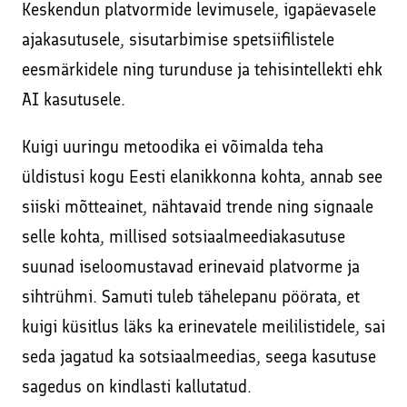
Facebookis ja Instagramis
Keskendun platvormide levimusele, igapäevasele
Kodulehe tekstide kirjutamine
ajakasutusele, sisutarbimise spetsiifilistele
Veebikoolitus – sissejuhatus meiliturundusse
SEO – kodulehe otsimootoritele optimeerimine
eesmärkidele ning turunduse ja tehisintellekti ehk
Veebikoolitus – SEO, sisuturundus ja -loome
AI kasutusele.
Sisuturundus ja sisuloome
Õppekorralduse alused
Google Ads reklaami haldamine ja konsultatsioonid
Kuigi uuringu metoodika ei võimalda teha
Koolitaja Brit Mesipuu
üldistusi kogu Eesti elanikkonna kohta, annab see
Interneti turvalisuse ja veibi loengud koolides
Koolitaja Maido Mesipuu
siiski mõtteainet, nähtavaid trende ning signaale
Lisateenused läbi koostööpartnerite
selle kohta, millised sotsiaalmeediakasutuse
Interneti turvalisuse ja veibi loengud koolides
Sooduskoodid ja -pakkumised koostööpartneritelt!
suunad iseloomustavad erinevaid platvorme ja
sihtrühmi. Samuti tuleb tähelepanu pöörata, et
kuigi küsitlus läks ka erinevatele meililistidele, sai
seda jagatud ka sotsiaalmeedias, seega kasutuse
sagedus on kindlasti kallutatud.