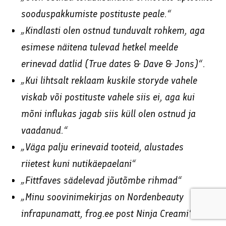
sooduspakkumiste postituste peale.“
„Kindlasti olen ostnud tunduvalt rohkem, aga
esimese näitena tulevad hetkel meelde
erinevad datlid (True dates & Dave & Jons)“.
„Kui lihtsalt reklaam kuskile storyde vahele
viskab või postituste vahele siis ei, aga kui
mõni influkas jagab siis küll olen ostnud ja
vaadanud.“
„Väga palju erinevaid tooteid, alustades
riietest kuni nutikäepaelani“
„Fittfaves sädelevad jõutõmbe rihmad“
„Minu soovinimekirjas on Nordenbeauty
infrapunamatt, frog.ee post Ninja Creami“.