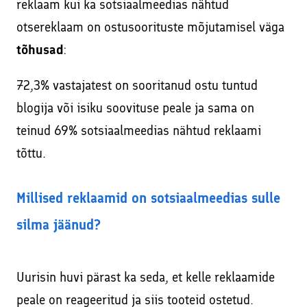
reklaam kui ka sotsiaalmeedias nähtud
otsereklaam on ostusoorituste mõjutamisel väga
tõhusad
:
72,3% vastajatest on sooritanud ostu tuntud
blogija või isiku soovituse peale ja sama on
teinud 69% sotsiaalmeedias nähtud reklaami
tõttu.
Millised reklaamid on sotsiaalmeedias sulle
silma jäänud?
Uurisin huvi pärast ka seda, et kelle reklaamide
peale on reageeritud ja siis tooteid ostetud.