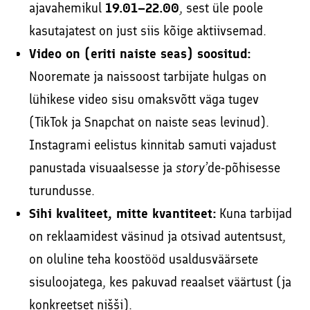
ajavahemikul
19.01–22.00
, sest üle poole
kasutajatest on just siis kõige aktiivsemad.
Video on (eriti naiste seas) soositud:
Nooremate ja naissoost tarbijate hulgas on
lühikese video sisu omaksvõtt väga tugev
(TikTok ja Snapchat on naiste seas levinud).
Instagrami eelistus kinnitab samuti vajadust
panustada visuaalsesse ja
story
’de-põhisesse
turundusse.
Sihi kvaliteet, mitte kvantiteet:
Kuna tarbijad
on reklaamidest väsinud ja otsivad autentsust,
on oluline teha koostööd usaldusväärsete
sisuloojatega, kes pakuvad reaalset väärtust (ja
konkreetset nišši).