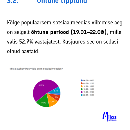
3.2. Õhtune tipptund
Kõige populaarsem sotsiaalmeedias viibimise aeg
on selgelt
õhtune periood (19.01–22.00)
, mille
valis 52.7% vastajatest. Kusjuures see on sedasi
olnud aastaid.