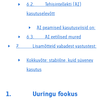
6.2. Tehisintellekti (AI)
kasutuselevõtt
AI peamised kasutusviisid on:
6.3. AI eetilised mured
7. Lisamõtteid vabadest vastustest:
Kokkuvõte: stabiilne, kuid süvenev
kasutus
1. Uuringu fookus