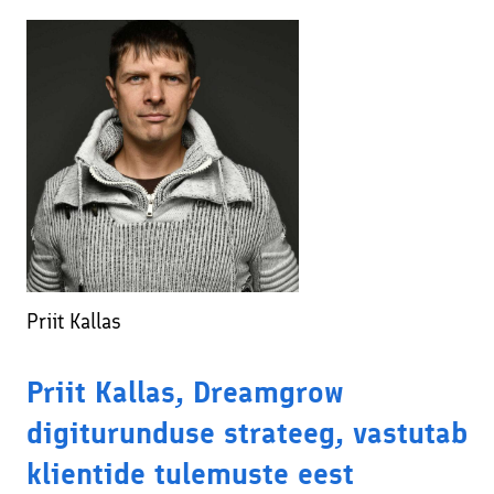
Priit Kallas
Priit Kallas, Dreamgrow
digiturunduse strateeg, vastutab
klientide tulemuste eest