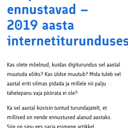
ja Instagramis
ennustavad –
Kodulehe tekstide kirjutamine
Veebikoolitus – sissejuhatus meiliturundusse
2019 aasta
SEO – kodulehe otsimootoritele optimeerimine
Veebikoolitus – SEO, sisuturundus ja -loome
Sisuturundus ja sisuloome
internetiturunduse
Õppekorralduse alused
Google Ads reklaami haldamine ja konsultatsioonid
Koolitaja Brit Mesipuu
Interneti turvalisuse ja veibi loengud koolides
Koolitaja Maido Mesipuu
Kas olete mõelnud, kuidas digiturundus sel aastal
Lisateenused läbi koostööpartnerite
muutuda võiks? Kas üldse muutub? Mida tuleb sel
Interneti turvalisuse ja veibi loengud koolides
Sooduskoodid ja -pakkumised koostööpartneritelt!
aastal eriti silmas pidada ja millele nii palju
tähelepanu vaja pöörata ei ole?
Ka sel aastal küsisin tuntud turundajatelt, et
millised on nende ennustused alanud aastaks.
Siin on sinu ees sarja esimene artikkel.