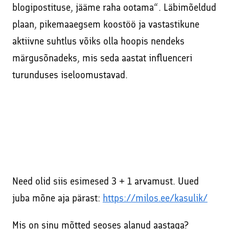
blogipostituse, jääme raha ootama“. Läbimõeldud
plaan, pikemaaegsem koostöö ja vastastikune
aktiivne suhtlus võiks olla hoopis nendeks
märgusõnadeks, mis seda aastat influenceri
turunduses iseloomustavad.
Need olid siis esimesed 3 + 1 arvamust. Uued
juba mõne aja pärast:
https://milos.ee/kasulik/
Mis on sinu mõtted seoses alanud aastaga?