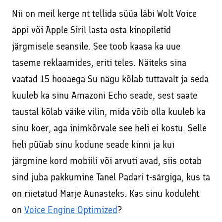
Nii on meil kerge nt tellida süüa läbi Wolt Voice
äppi või Apple Siril lasta osta kinopiletid
järgmisele seansile. See toob kaasa ka uue
taseme reklaamides, eriti teles. Näiteks sina
vaatad 15 hooaega Su nägu kõlab tuttavalt ja seda
kuuleb ka sinu Amazoni Echo seade, sest saate
taustal kõlab väike vilin, mida võib olla kuuleb ka
sinu koer, aga inimkõrvale see heli ei kostu. Selle
heli püüab sinu kodune seade kinni ja kui
järgmine kord mobiili või arvuti avad, siis ootab
sind juba pakkumine Tanel Padari t-särgiga, kus ta
on riietatud Marje Aunasteks. Kas sinu koduleht
on
Voice Engine Optimized
?