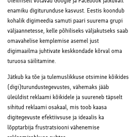
Üleilmselt võtavad Google ja Facebook jätkuvalt
enamiku digiturunduse kasvust. Eestis koondub
kohalik digimeedia samuti paari suurema grupi
väljaannetesse, kelle põhiliseks väljakutseks saab
omavahelise kemplemise asemel just
digimaailma juhtivate keskkondade kõrval oma
turuosa säilitamine.
Jätkub ka tõe ja tulemuslikkuse otsimine kõikides
(digi)turundustegevustes, vähemaks jääb
üleüldist reklaami kõikidele ja suureneb täpselt
sihitud reklaami osakaal, mis toob kaasa
digitegevuste efektiivsuse ja ideaalis ka
lõpptarbija frustratsiooni vähenemise