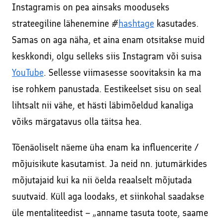
Instagramis on pea ainsaks mooduseks
strateegiline lähenemine #
hashtage
kasutades.
Samas on aga näha, et aina enam otsitakse muid
keskkondi, olgu selleks siis Instagram või suisa
YouTube
. Sellesse viimasesse soovitaksin ka ma
ise rohkem panustada. Eestikeelset sisu on seal
lihtsalt nii vähe, et hästi läbimõeldud kanaliga
võiks märgatavus olla täitsa hea.
Tõenäoliselt näeme üha enam ka influencerite /
mõjuisikute kasutamist. Ja neid nn. jutumärkides
mõjutajaid kui ka nii öelda reaalselt mõjutada
suutvaid. Küll aga loodaks, et siinkohal saadakse
üle mentaliteedist – „anname tasuta toote, saame