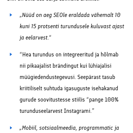
„
Nüüd on aeg SEOle eraldada vähemalt 10
kuni 15 protsenti turundusele kuluvast ajast
ja eelarvest
.“
“Hea turundus on integreeritud ja hõlmab
nii pikaajalist brändingut kui lühiajalisi
müügiedendustegevusi. Seepärast tasub
kriitiliselt suhtuda igasuguste isehakanud
gurude soovitustesse stiilis “pange 100%
turunduseelarvest Instagrami.”
„Mobiil, sotsiaalmeedia, programmatic ja