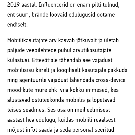
2019 aastal. Influencerid on enam pilti tulnud,
ent suuri, brände loovaid edulugusid ootame
endiselt.
Mobiilikasutajate arv kasvab jätkuvalt ja ületab
paljude veebilehtede puhul arvutikasutajate
külastusi. Ettevõtjale tähendab see vajadust
mobiilisisu kiirelt ja loogiliselt kasutajale pakkuda
ning agentuurile vajadust lahendada cross-device
mõõdikute mure ehk viia kokku inimesed, kes
alustavad ostuteekonda mobiilis ja lõpetavad
teises seadmes. Ses osa on meil eelmisest
aastast hea edulugu, kuidas mobiili reaalsest
mõjust infot saada ja seda personaliseeritud