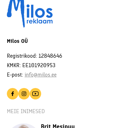
Milos OÜ
Registrikood: 12848646
KMKR: EE101920953
E-post:
info@milos.ee
MEIE INIMESED
Brit Mesipuu