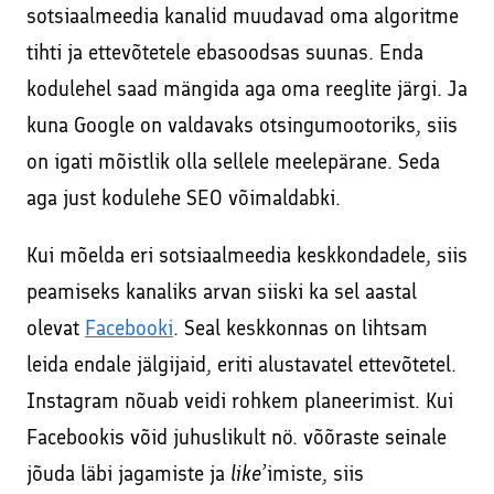
sotsiaalmeedia kanalid muudavad oma algoritme
tihti ja ettevõtetele ebasoodsas suunas. Enda
kodulehel saad mängida aga oma reeglite järgi. Ja
kuna Google on valdavaks otsingumootoriks, siis
on igati mõistlik olla sellele meelepärane. Seda
aga just kodulehe SEO võimaldabki.
Kui mõelda eri sotsiaalmeedia keskkondadele, siis
peamiseks kanaliks arvan siiski ka sel aastal
olevat
Facebooki
. Seal keskkonnas on lihtsam
leida endale jälgijaid, eriti alustavatel ettevõtetel.
Instagram nõuab veidi rohkem planeerimist. Kui
Facebookis võid juhuslikult nö. võõraste seinale
jõuda läbi jagamiste ja
like
’imiste, siis