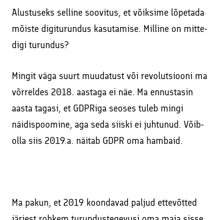
Alustuseks selline soovitus, et võiksime lõpetada
mõiste digiturundus kasutamise. Milline on mitte-
digi turundus?
Mingit väga suurt muudatust või revolutsiooni ma
võrreldes 2018. aastaga ei näe. Ma ennustasin
aasta tagasi, et GDPRiga seoses tuleb mingi
näidispoomine, aga seda siiski ei juhtunud. Võib-
olla siis 2019.a. näitab GDPR oma hambaid.
Ma pakun, et 2019 koondavad paljud ettevõtted
järjest rohkem turundustegevusi oma maja sisse