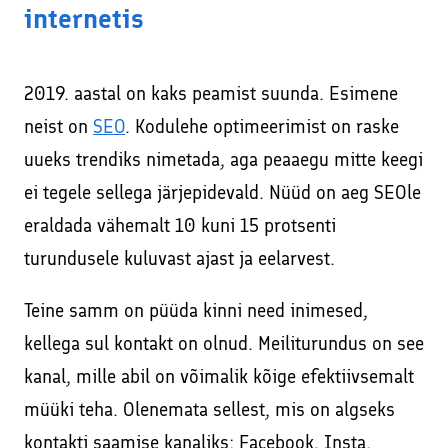
internetis
2019. aastal on kaks peamist suunda. Esimene
neist on
SEO
. Kodulehe optimeerimist on raske
uueks trendiks nimetada, aga peaaegu mitte keegi
ei tegele sellega järjepidevald. Nüüd on aeg SEOle
eraldada vähemalt 10 kuni 15 protsenti
turundusele kuluvast ajast ja eelarvest.
Teine samm on püüda kinni need inimesed,
kellega sul kontakt on olnud. Meiliturundus on see
kanal, mille abil on võimalik kõige efektiivsemalt
müüki teha. Olenemata sellest, mis on algseks
kontakti saamise kanaliks: Facebook, Insta,