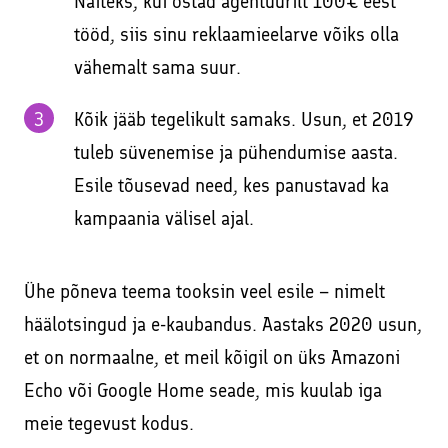
Näiteks, kui ostad agentuurilt 100€ eest
tööd, siis sinu reklaamieelarve võiks olla
vähemalt sama suur.
Kõik jääb tegelikult samaks. Usun, et 2019
tuleb süvenemise ja pühendumise aasta.
Esile tõusevad need, kes panustavad ka
kampaania välisel ajal.
Ühe põneva teema tooksin veel esile – nimelt
häälotsingud ja e-kaubandus. Aastaks 2020 usun,
et on normaalne, et meil kõigil on üks Amazoni
Echo või Google Home seade, mis kuulab iga
meie tegevust kodus.