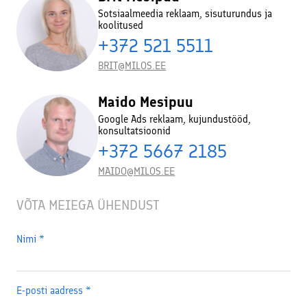
Sotsiaalmeedia reklaam, sisuturundus ja
koolitused
+372 521 5511
BRIT@MILOS.EE
Maido Mesipuu
Google Ads reklaam, kujundustööd,
konsultatsioonid
+372 5667 2185
MAIDO@MILOS.EE
VÕTA MEIEGA ÜHENDUST
Nimi
*
E-posti aadress
*