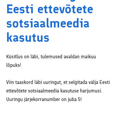
Facebookis ja Instagramis
Eesti ettevõtete
Kodulehe tekstide kirjutamine
Veebikoolitus – sissejuhatus meiliturundusse
SEO – kodulehe otsimootoritele optimeerimine
sotsiaalmeedia
Veebikoolitus – SEO, sisuturundus ja -loome
Sisuturundus ja sisuloome
kasutus
Õppekorralduse alused
Google Ads reklaami haldamine ja konsultatsioonid
Koolitaja Brit Mesipuu
Interneti turvalisuse ja veibi loengud koolides
Küsitlus on läbi, tulemused avaldan maikuu
Koolitaja Maido Mesipuu
Lisateenused läbi koostööpartnerite
lõpuks!
Interneti turvalisuse ja veibi loengud koolides
Sooduskoodid ja -pakkumised koostööpartneritelt!
Viin taaskord läbi uuringut, et selgitada välja Eesti
ettevõtete sotsiaalmeedia kasutuse harjumusi.
Uuringu järjekorranumber on juba 5!