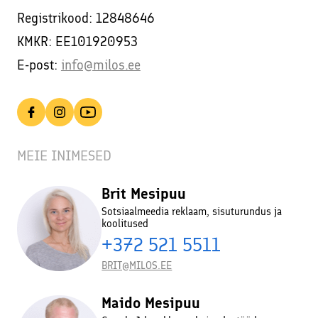
Registrikood: 12848646
KMKR: EE101920953
E-post:
info@milos.ee
MEIE INIMESED
Brit Mesipuu
Sotsiaalmeedia reklaam, sisuturundus ja
koolitused
+372 521 5511
BRIT@MILOS.EE
Maido Mesipuu