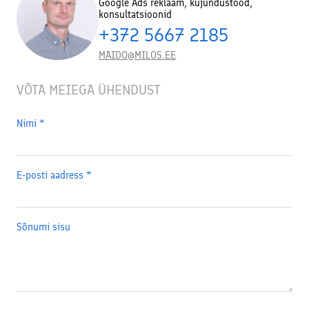
Google Ads reklaam, kujundustööd,
konsultatsioonid
+372 5667 2185
MAIDO@MILOS.EE
VÕTA MEIEGA ÜHENDUST
Nimi
*
E-posti aadress
*
Sõnumi sisu