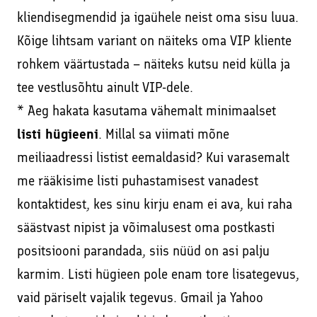
kliendisegmendid ja igaühele neist oma sisu luua.
Kõige lihtsam variant on näiteks oma VIP kliente
rohkem väärtustada – näiteks kutsu neid külla ja
tee vestlusõhtu ainult VIP-dele.
* Aeg hakata kasutama vähemalt minimaalset
listi hügieeni
. Millal sa viimati mõne
meiliaadressi listist eemaldasid? Kui varasemalt
me rääkisime listi puhastamisest vanadest
kontaktidest, kes sinu kirju enam ei ava, kui raha
säästvast nipist ja võimalusest oma postkasti
positsiooni parandada, siis nüüd on asi palju
karmim. Listi hügieen pole enam tore lisategevus,
vaid päriselt vajalik tegevus. Gmail ja Yahoo