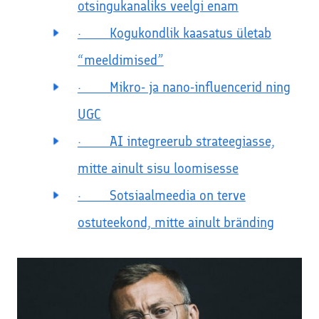
otsingukanaliks veelgi enam
· Kogukondlik kaasatus ületab
“meeldimised”
· Mikro- ja nano-influencerid ning
UGC
· AI integreerub strateegiasse,
mitte ainult sisu loomisesse
· Sotsiaalmeedia on terve
ostuteekond, mitte ainult bränding