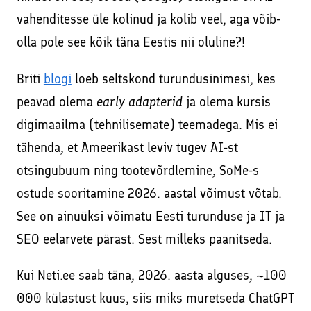
vahenditesse üle kolinud ja kolib veel, aga võib-
olla pole see kõik täna Eestis nii oluline?!
Briti
blogi
loeb seltskond turundusinimesi, kes
peavad olema
early adapterid
ja olema kursis
digimaailma (tehnilisemate) teemadega. Mis ei
tähenda, et Ameerikast leviv tugev AI-st
otsingubuum ning tootevõrdlemine, SoMe-s
ostude sooritamine 2026. aastal võimust võtab.
See on ainuüksi võimatu Eesti turunduse ja IT ja
SEO eelarvete pärast. Sest milleks paanitseda.
Kui Neti.ee saab täna, 2026. aasta alguses, ~100
000 külastust kuus, siis miks muretseda ChatGPT