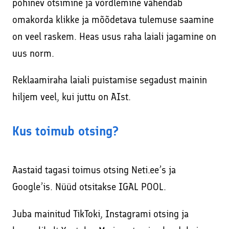
põhinev otsimine ja võrdlemine vähendab
omakorda klikke ja mõõdetava tulemuse saamine
on veel raskem. Heas usus raha laiali jagamine on
uus norm.
Reklaamiraha laiali puistamise segadust mainin
hiljem veel, kui juttu on AIst.
Kus toimub otsing?
Aastaid tagasi toimus otsing Neti.ee’s ja
Google’is. Nüüd otsitakse IGAL POOL.
Juba mainitud TikToki, Instagrami otsing ja