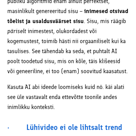
publiku algoritmid enam ainult perfektset,
masinlikult genereeritud sisu –
inimesed otsivad
tõelist ja usaldusväärset sisu
. Sisu, mis räägib
päriselt
inimestest, olukordadest või
kogemustest, toimib hästi nii orgaaniliselt kui ka
tasulises. See tähendab ka seda, et puhtalt AI
poolt toodetud sisu, mis on kõle, täis klišeesid
või geneeriline, ei too (enam) soovitud kaasatust.
Kasuta AI abi ideede loomiseks kuid nö. käi alati
see üle vastavalt enda ettevõtte toonile andes
inimlikku konteksti.
· Lühivideo ei ole lihtsalt trend