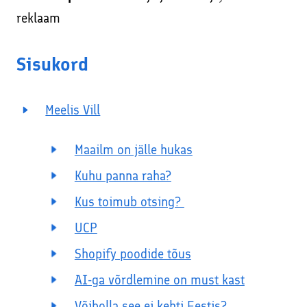
reklaam
Sisukord
Meelis Vill
Maailm on jälle hukas
Kuhu panna raha?
Kus toimub otsing?
UCP
Shopify poodide tõus
AI-ga võrdlemine on must kast
Võibolla see ei kehti Eestis?