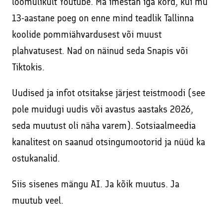
loomulikult Youtube. Ma imestan iga kord, kui mu
13-aastane poeg on enne mind teadlik Tallinna
koolide pommiähvardusest või muust
plahvatusest. Nad on näinud seda Snapis või
Tiktokis.
Uudised ja infot otsitakse järjest teistmoodi (see
pole muidugi uudis või avastus aastaks 2026,
seda muutust oli näha varem). Sotsiaalmeedia
kanalitest on saanud otsingumootorid ja nüüd ka
ostukanalid.
Siis sisenes mängu AI. Ja kõik muutus. Ja
muutub veel.