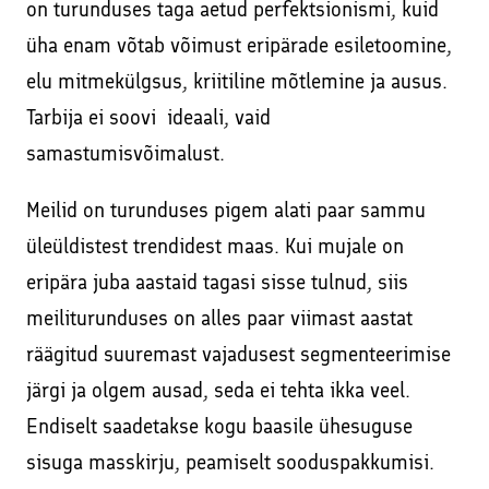
on turunduses taga aetud perfektsionismi, kuid
üha enam võtab võimust eripärade esiletoomine,
elu mitmekülgsus, kriitiline mõtlemine ja ausus.
Tarbija ei soovi ideaali, vaid
samastumisvõimalust.
Meilid on turunduses pigem alati paar sammu
üleüldistest trendidest maas. Kui mujale on
eripära juba aastaid tagasi sisse tulnud, siis
meiliturunduses on alles paar viimast aastat
räägitud suuremast vajadusest segmenteerimise
järgi ja olgem ausad, seda ei tehta ikka veel.
Endiselt saadetakse kogu baasile ühesuguse
sisuga masskirju, peamiselt sooduspakkumisi.