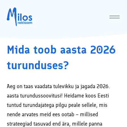
Mida toob aasta 2026
Avaleht
Meist
↓
turunduses?
Milos OÜ privaatsuspoliitika
Teenused
↓
Sotsiaalmeedia turunduse ja Google Ads’i koolitused ja
Kasulik
Aeg on taas vaadata tulevikku ja jagada 2026.
konsultatsioonid
aasta turundussoovitusi! Heidame koos Eesti
Koolitused
↓
Facebooki reklaam ehk tasulise Facebooki kampaania
tuntud turundajatega pilgu peale sellele, mis
Sotsiaalmeediaturunduse koolitused ja SEO koolitused
Tehtud tööd
läbiviimine
nende arvates meid ees ootab – millised
Sotsiaalmeedia koolitus veebis – turundamine
VÄRSKED UUDISED E-MAILILE!
Kodulehtede tegemine ja tehniline audit
strateegiad tasuvad end ära, millele panna