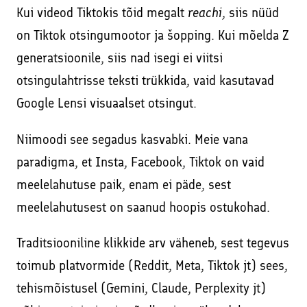
Kui videod Tiktokis tõid megalt
reachi
, siis nüüd
on Tiktok otsingumootor ja šopping. Kui mõelda Z
generatsioonile, siis nad isegi ei viitsi
otsingulahtrisse teksti trükkida, vaid kasutavad
Google Lensi visuaalset otsingut.
Niimoodi see segadus kasvabki. Meie vana
paradigma, et Insta, Facebook, Tiktok on vaid
meelelahutuse paik, enam ei päde, sest
meelelahutusest on saanud hoopis ostukohad.
Traditsiooniline klikkide arv väheneb, sest tegevus
toimub platvormide (Reddit, Meta, Tiktok jt) sees,
tehismõistusel (Gemini, Claude, Perplexity jt)