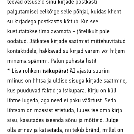
teevad otsuseid sinu kirjade postkasti
paigutamisel eelkõige selle põhjal, kuidas klient
su kirjadega postkastis käitub. Kui see
kustutatakse ilma avamata – järelikult pole
oodatud. Jätkates kirjade saatmist mittehuvitatud
kontaktidele, hakkavad su kirjad varem või hiljem
minema spämmi. Palun puhasta listi!
* Lisa rohkem
isikupära!
AI ajastu suurim
miinus on lihtsa ja üldise sisuga kirjade saatmine,
kus puuduvad faktid ja isikupära. Kirju on küll
lihtne lugeda, aga need ei paku väärtust. Seda
lihtsam on massist eristuda, luues ise oma kirja
sisu, kasutades iseenda sõnu ja mõtteid. Julge
olla erinev ja katsetada, nii tekib bränd, millel on