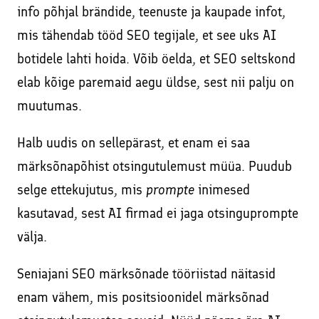
info põhjal brändide, teenuste ja kaupade infot,
mis tähendab tööd SEO tegijale, et see uks AI
botidele lahti hoida. Võib öelda, et SEO seltskond
elab kõige paremaid aegu üldse, sest nii palju on
muutumas.
Halb uudis on sellepärast, et enam ei saa
märksõnapõhist otsingutulemust müüa. Puudub
selge ettekujutus, mis
prompte
inimesed
kasutavad, sest AI firmad ei jaga otsinguprompte
välja.
Seniajani SEO märksõnade tööriistad näitasid
enam vähem, mis positsioonidel märksõnad