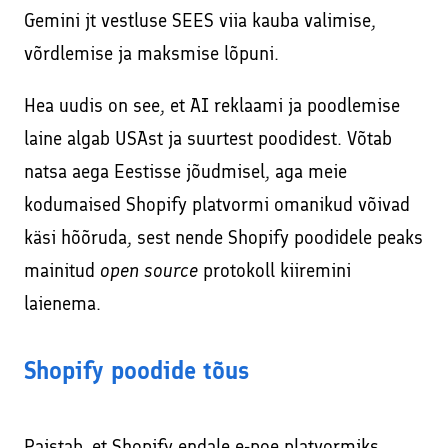
Gemini jt vestluse SEES viia kauba valimise,
võrdlemise ja maksmise lõpuni.
Hea uudis on see, et AI reklaami ja poodlemise
laine algab USAst ja suurtest poodidest. Võtab
natsa aega Eestisse jõudmisel, aga meie
kodumaised Shopify platvormi omanikud võivad
käsi hõõruda, sest nende Shopify poodidele peaks
mainitud
open source
protokoll kiiremini
laienema.
Shopify poodide tõus
Paistab, et Shopify endale e-poe platvormiks