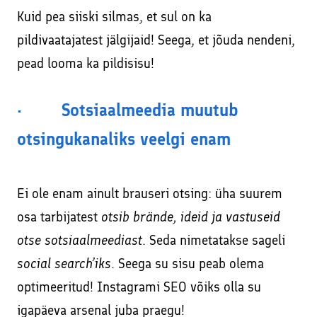
Kuid pea siiski silmas, et sul on ka
pildivaatajatest jälgijaid! Seega, et jõuda nendeni,
pead looma ka pildisisu!
· Sotsiaalmeedia muutub
otsingukanaliks veelgi enam
Ei ole enam ainult brauseri otsing: üha suurem
osa tarbijatest
otsib brände, ideid ja vastuseid
otse sotsiaalmeediast
. Seda nimetatakse sageli
social search’iks
. Seega su sisu peab olema
optimeeritud! Instagrami SEO võiks olla su
igapäeva arsenal juba praegu!