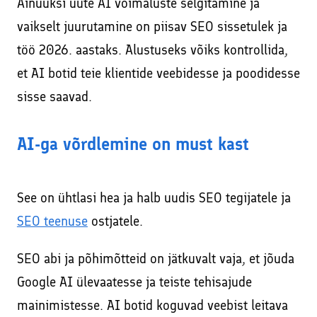
Ainuüksi uute AI võimaluste selgitamine ja
vaikselt juurutamine on piisav SEO sissetulek ja
töö 2026. aastaks. Alustuseks võiks kontrollida,
et AI botid teie klientide veebidesse ja poodidesse
sisse saavad.
AI-ga võrdlemine on must kast
See on ühtlasi hea ja halb uudis SEO tegijatele ja
SEO teenuse
ostjatele.
SEO abi ja põhimõtteid on jätkuvalt vaja, et jõuda
Google AI ülevaatesse ja teiste tehisajude
mainimistesse. AI botid koguvad veebist leitava