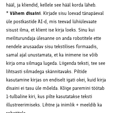
hääl, ja kliendid, kellele see hääl korda läheb.
*
Vähem disaini
. Kirjade sisu loevad tänapäeval
üle postkastide AI-d, mis teevad lühiülevaate
sisust ilma, et klient ise kirja loeks. Sinu kui
meiliturundaja ülesanne on anda robotitele ette
nendele arusaadav sisu tekstilises formaadis,
samal ajal unustamata, et ka inimene ise võib
kirja oma silmaga lugeda. Liigenda teksti, tee see
lihtsasti silmadega skännitavaks. Piltide
kasutamine kirjas on endiselt igati okei, kuid kirja
disaini ei tasu üle mõelda. Kõige paremini töötab
1-tulbaline kiri, kus pilte kasutatakse teksti
illustreerimiseks. Lihtne ja inimlik + meeldib ka