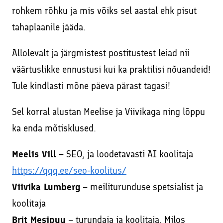
Facebookis ja Instagramis
rohkem rõhku ja mis võiks sel aastal ehk pisut
Kodulehe tekstide kirjutamine
Veebikoolitus – sissejuhatus meiliturundusse
tahaplaanile jääda.
SEO – kodulehe otsimootoritele optimeerimine
Veebikoolitus – SEO, sisuturundus ja -loome
Allolevalt ja järgmistest postitustest leiad nii
Sisuturundus ja sisuloome
Õppekorralduse alused
väärtuslikke ennustusi kui ka praktilisi nõuandeid!
Google Ads reklaami haldamine ja konsultatsioonid
Tule kindlasti mõne päeva pärast tagasi!
Koolitaja Brit Mesipuu
Interneti turvalisuse ja veibi loengud koolides
Koolitaja Maido Mesipuu
Sel korral alustan Meelise ja Viivikaga ning lõppu
Lisateenused läbi koostööpartnerite
ka enda mõtisklused.
Interneti turvalisuse ja veibi loengud koolides
Sooduskoodid ja -pakkumised koostööpartneritelt!
Meelis Vill
– SEO, ja loodetavasti AI koolitaja
https://qqq.ee/seo-koolitus/
Viivika Lumberg
– meiliturunduse spetsialist ja
koolitaja
Brit Mesipuu
– turundaja ja koolitaja, Milos