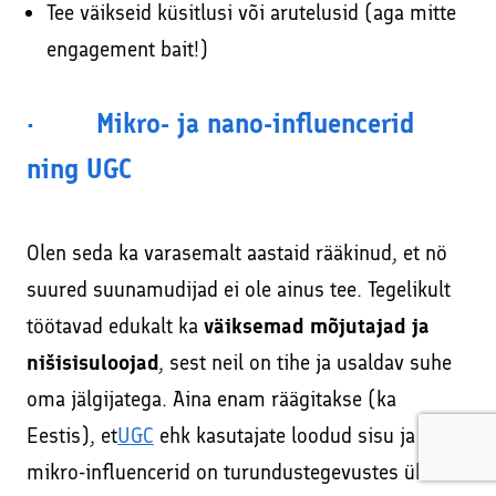
Tee väikseid küsitlusi või arutelusid (aga mitte
engagement bait!)
· Mikro- ja nano-influencerid
ning UGC
Olen seda ka varasemalt aastaid rääkinud, et nö
suured suunamudijad ei ole ainus tee. Tegelikult
töötavad edukalt ka
väiksemad mõjutajad ja
nišisisuloojad
, sest neil on tihe ja usaldav suhe
oma jälgijatega. Aina enam räägitakse (ka
Eestis), et
UGC
ehk kasutajate loodud sisu ja
mikro-influencerid on turundustegevustes üha