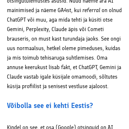
otsingutulemustes asusid. Nüüd näeme ära AI
mainimised ja näeme GA4st, kui
referral
on olnud
ChatGPT või muu, aga mida tehti ja küsiti otse
Gemini, Perplexity, Claude äpis või Cometi
brauseris, on must kast turundaja jaoks. See ongi
uus normaalsus, hetkel oleme pimeduses, kuidas
ja mis toimub tehisaruga suhtlemises. Oma
annuse keerukust lisab fakt, et ChatGPT, Gemini ja
Claude vastab igale küsijale omamoodi, sõltutes
küsija profiilist ja senisest vestluse ajaloost.
Võibolla see ei kehti Eestis?
Kindel on see, et osa (Google) otsinguid on AI