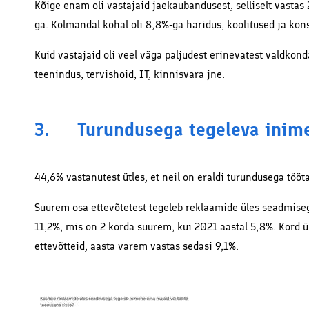
Kõige enam oli vastajaid jaekaubandusest, selliselt vastas 
ga. Kolmandal kohal oli 8,8%-ga haridus, koolitused ja kons
Kuid vastajaid oli veel väga paljudest erinevatest valdkond
teenindus, tervishoid, IT, kinnisvara jne.
3. Turundusega tegeleva inim
44,6% vastanutest ütles, et neil on eraldi turundusega tö
Suurem osa ettevõtetest tegeleb reklaamide üles seadmisega 
11,2%, mis on 2 korda suurem, kui 2021 aastal 5,8%. Kord üh
ettevõtteid, aasta varem vastas sedasi 9,1%.