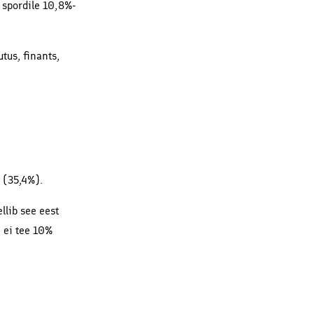
a spordile 10,8%-
tus, finants,
 (35,4%).
llib see eest
e ei tee 10%