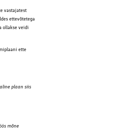
e vastajatest
ldes ettevõtetega
a ollakse veidi
miplaani ette
line plaan siis
töös mõne