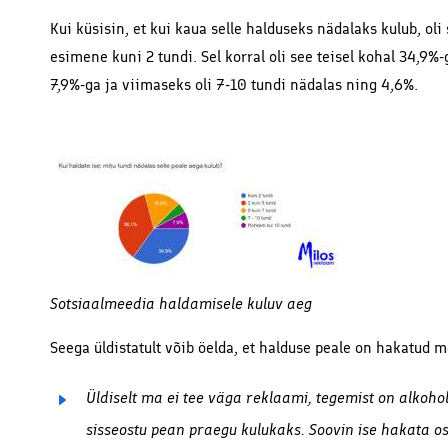
Kui küsisin, et kui kaua selle halduseks nädalaks kulub, ol
esimene kuni 2 tundi. Sel korral oli see teisel kohal 34,9%
7,9%-ga ja viimaseks oli 7-10 tundi nädalas ning 4,6%.
Sotsiaalmeedia haldamisele kuluv aeg
Seega üldistatult võib öelda, et halduse peale on hakatud
Üldiselt ma ei tee väga reklaami, tegemist on alkoho
sisseostu pean praegu kulukaks. Soovin ise hakata o