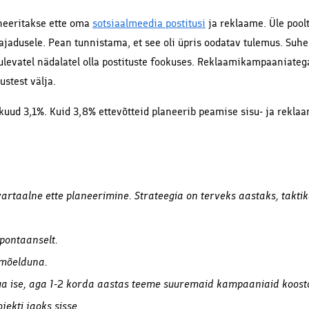
laneeritakse ette oma
sotsiaalmeedia postitusi
ja reklaame. Üle poolt
vajadusele. Pean tunnistama, et see oli üpris oodatav tulemus. Suhe
 tulevatel nädalatel olla postituste fookuses. Reklaamikampaaniateg
ustest välja.
 kuud 3,1%. Kuid 3,8% ettevõtteid planeerib peamise sisu- ja reklaa
artaalne ette planeerimine. Strateegia on terveks aastaks, taktika
spontaanselt.
 mõelduna.
ega ise, aga 1-2 korda aastas teeme suuremaid kampaaniaid koos
jekti jaoks sisse.