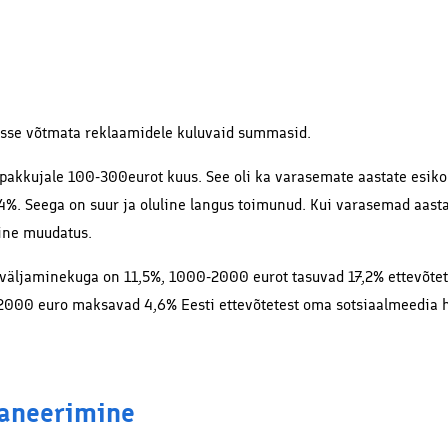
rvesse võtmata reklaamidele kuluvaid summasid.
pakkujale 100-300eurot kuus. See oli ka varasemate aastate esiko
4%. Seega on suur ja oluline langus toimunud. Kui varasemad aasta
line muudatus.
väljaminekuga on 11,5%, 1000-2000 eurot tasuvad 17,2% ettevõtet
e 2000 euro maksavad 4,6% Eesti ettevõtetest oma sotsiaalmeedia 
laneerimine