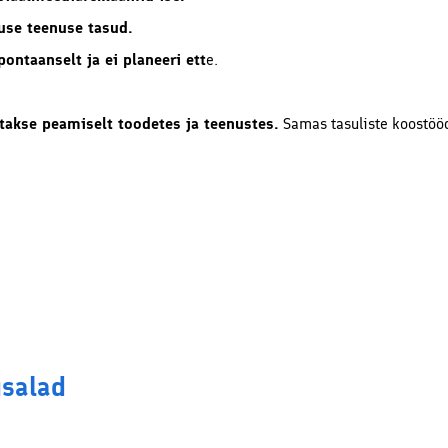
use teenuse tasud.
ontaanselt ja ei planeeri ett
e.
takse peamiselt toodetes ja teenustes.
Samas tasuliste koostöö
salad