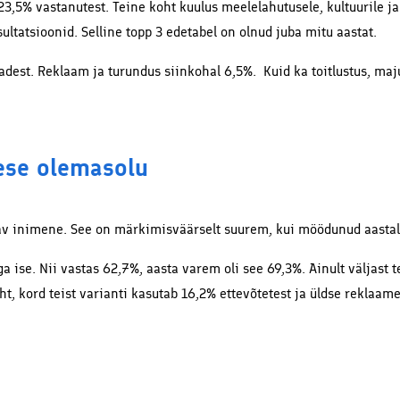
23,5% vastanutest. Teine koht kuulus meelelahutusele, kultuurile j
ultatsioonid. Selline topp 3 edetabel on olnud juba mitu aastat.
adest. Reklaam ja turundus siinkohal 6,5%. Kuid ka toitlustus, maju
ese olemasolu
ötav inimene. See on märkimisväärselt suurem, kui möödunud aastal
ise. Nii vastas 62,7%, aasta varem oli see 69,3%. Ainult väljast te
t, kord teist varianti kasutab 16,2% ettevõtetest ja üldse reklaam