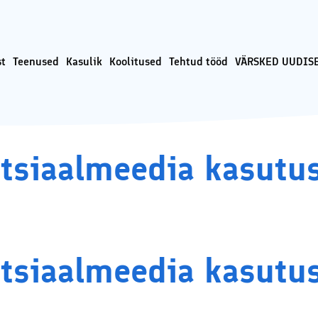
st
Teenused
Kasulik
Koolitused
Tehtud tööd
VÄRSKED UUDISE
lmeedia turunduse ja Google
Sotsiaalmeediaturunduse koolitused
liitika
oolitused ja konsultatsioonid
ja SEO koolitused
ki reklaam ehk tasulise
Sotsiaalmeedia koolitus veebis –
ki kampaania läbiviimine
turundamine Facebookis ja
otsiaalmeedia kasutu
Instagramis
tede tegemine ja tehniline
Veebikoolitus – sissejuhatus
meiliturundusse
e tekstide kirjutamine
Veebikoolitus – SEO, sisuturundus ja
-loome
odulehe otsimootoritele
erimine
Õppekorralduse alused
undus ja sisuloome
Koolitaja Brit Mesipuu
otsiaalmeedia kasutu
Ads reklaami haldamine ja
atsioonid
Koolitaja Maido Mesipuu
ti turvalisuse ja veibi loengud
Interneti turvalisuse ja veibi loengud
s
koolides
nused läbi koostööpartnerite