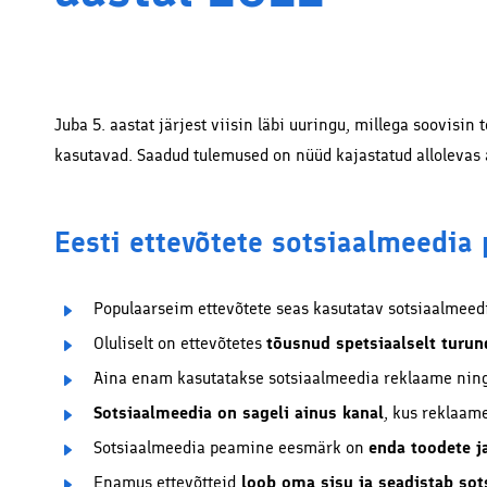
Soodus
koostöö
Juba 5. aastat järjest viisin läbi uuringu, millega soovisin
kasutavad. Saadud tulemused on nüüd kajastatud allolevas a
Eesti ettevõtete sotsiaalmeedia
Populaarseim ettevõtete seas kasutatav sotsiaalmeed
Oluliselt on ettevõtetes
tõusnud spetsiaalselt turu
Aina enam kasutatakse sotsiaalmeedia reklaame ning 
Sotsiaalmeedia on sageli ainus kanal
, kus reklaam
Sotsiaalmeedia peamine eesmärk on
enda toodete j
Enamus ettevõtteid
loob oma sisu ja seadistab sot