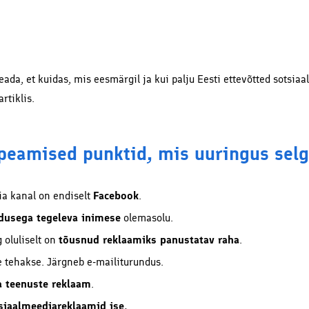
koodid ja -pakkumised
partneritelt!
 teada, et kuidas, mis eesmärgil ja kui palju Eesti ettevõtted sotsia
rtiklis.
 peamised punktid, mis uuringus selg
ia kanal on endiselt
Facebook
.
ndusega tegeleva inimese
olemasolu.
oluliselt on
tõusnud reklaamiks panustatav raha
.
e tehakse. Järgneb e-mailiturundus.
a teenuste reklaam
.
siaalmeediareklaamid ise.