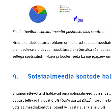
Eesti ettevõtete sotsiaalmeedia postituste üles seadmine
Niisiis tundub, et aina rohkem on hakatud sotsiaalmeediat
olemasolevate pidevad muudatused ei võimalda tõenäolise
sellega spetsialistil. Näen ja kuulen seda ka ise igapäev om
4. Sotsiaalmeedia kontode ha
Enamus ettevõtteid haldavad oma sotsiaalmeediat ise. Selli
Väljast tellivad haldust 6,5% (5,6% aastal 2021). Kord nii
Sotsiaalmeediakontot ei olnud 9-l vastajal ehk siis 3,5%.