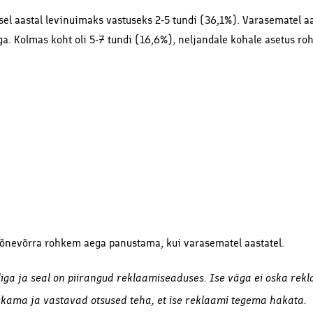
i sel aastal levinuimaks vastuseks 2-5 tundi (36,1%). Varasematel a
-ga. Kolmas koht oli 5-7 tundi (16,6%), neljandale kohale asetus r
 mõnevõrra rohkem aega panustama, kui varasematel aastatel.
liga ja seal on piirangud reklaamiseaduses. Ise väga ei oska rek
skama ja vastavad otsused teha, et ise reklaami tegema hakata.