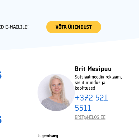
D E-MAILILE!
VÕTA ÜHENDUST
s
Brit Mesipuu
Sotsiaalmeedia reklaam,
sisuturundus ja
koolitused
+372 521
5511
s
BRIT@MILOS.EE
Lugemisaeg