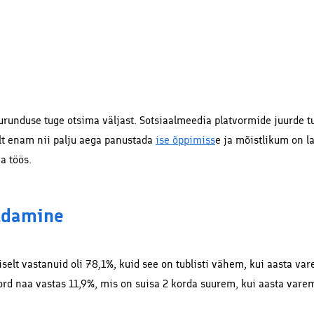
urunduse tuge otsima väljast. Sotsiaalmeedia platvormide juurde tu
lt enam nii palju aega panustada
ise õppimiss
e ja mõistlikum on l
a töös.
ldamine
selt vastanuid oli 78,1%, kuid see on tublisti vähem, kui aasta va
 kord naa vastas 11,9%, mis on suisa 2 korda suurem, kui aasta vare