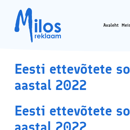
Avaleht
Mei
Sotsiaa
Milos OÜ privaatsuspo
Ads’i k
Faceboo
Faceboo
Eesti ettevõtete s
Koduleh
audit
aastal 2022
Koduleh
SEO – k
optime
Sisutur
Eesti ettevõtete s
Google 
konsult
Interne
aastal 2022
koolide
Lisatee