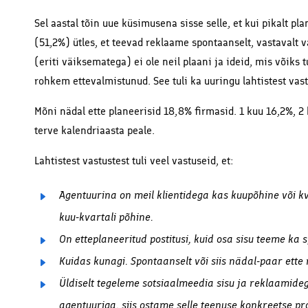
Sel aastal tõin uue küsimusena sisse selle, et kui pikalt p
(51,2%) ütles, et teevad reklaame spontaanselt, vastavalt 
(eriti väiksematega) ei ole neil plaani ja ideid, mis võiks
rohkem ettevalmistunud. See tuli ka uuringu lahtistest vast
Mõni nädal ette planeerisid 18,8% firmasid. 1 kuu 16,2%, 2
terve kalendriaasta peale.
Lahtistest vastustest tuli veel vastuseid, et:
Agentuurina on meil klientidega kas kuupõhine või kv
kuu-kvartali põhine.
On etteplaneeritud postitusi, kuid osa sisu teeme ka 
Kuidas kunagi. Spontaanselt või siis nädal-paar ette
Üldiselt tegeleme sotsiaalmeedia sisu ja reklaamid
agentuuriga, siis ostame selle teenuse konkreetse pro