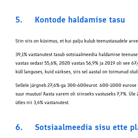
5. Kontode haldamise tasu
Siin siis on küsimus, et kui palju kulub teenustasudele a
39,1% vastanutest tasub sotsiaalmeedia haldamise teenuse
vastas sedasi 55,6%, 2020 vastas 56,9% ja 2019 oli see 67,
küll languses, kuid väikses, siis sel aastal on toimunud olu
Sellele järgneb 27,6%-ga 300-600eurot. 600-1000 eurose 
suur muutus! Aasta varem oli siinseks vastuseks 7,7%. Ül
ütles nii 3,4% vastanutest.
6. Sotsiaalmeedia sisu ette p