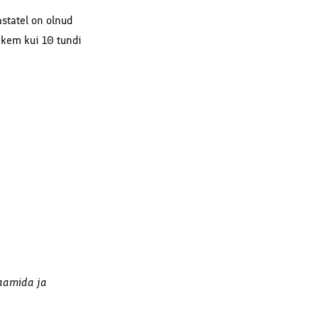
astatel on olnud
ohkem kui 10 tundi
laamida ja