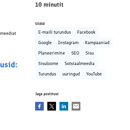
10
minutit
Sildid
E-maili turundus
Facebook
almeediat
Google
Instagram
Kampaaniad
Planeerimine
SEO
Sisu
usid:
Sisuloome
Sotsiaalmeedia
Turundus
uuringud
YouTube
Jaga postitust