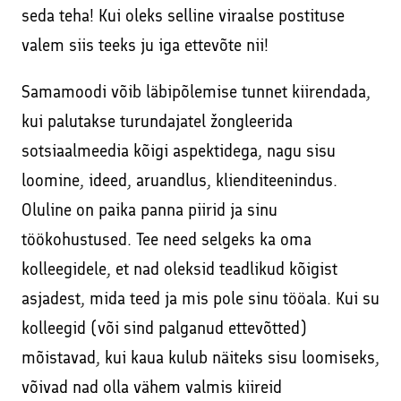
seda teha! Kui oleks selline viraalse postituse
valem siis teeks ju iga ettevõte nii!
Samamoodi võib läbipõlemise tunnet kiirendada,
kui palutakse turundajatel žongleerida
sotsiaalmeedia kõigi aspektidega, nagu sisu
loomine, ideed, aruandlus, klienditeenindus.
Oluline on paika panna piirid ja sinu
töökohustused. Tee need selgeks ka oma
kolleegidele, et nad oleksid teadlikud kõigist
asjadest, mida teed ja mis pole sinu tööala. Kui su
kolleegid (või sind palganud ettevõtted)
mõistavad, kui kaua kulub näiteks sisu loomiseks,
võivad nad olla vähem valmis kiireid