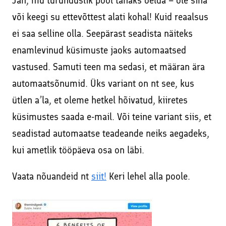
Jah, mu turunduslik pool tahaks öelda – ole sina
või keegi su ettevõttest alati kohal! Kuid reaalsus
ei saa selline olla. Seepärast seadista näiteks
enamlevinud küsimuste jaoks automaatsed
vastused. Samuti teen ma sedasi, et määran ära
automaatsõnumid. Üks variant on nt see, kus
ütlen a’la, et oleme hetkel hõivatud, kiiretes
küsimustes saada e-mail. Või teine variant siis, et
seadistad automaatse teadeande neiks aegadeks,
kui ametlik tööpäeva osa on läbi.
Vaata nõuandeid nt
siit!
Keri lehel alla poole.