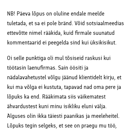
NB! Päeva lõpus on oluline endale meelde
tuletada, et sa ei pole bränd. Võid sotsiaalmeedias
ettevõtte nimel rääkida, kuid firmale suunatud
kommentaarid ei peegelda sind kui üksikisikut.
Oi selle punktiga oli mul tõsiseid raskusi kui
töötasin laenufirmas. Sain öösiti ja
nädalavahetustel võlgu jäänud klientidelt kirju, et
kui ma võlga ei kustuta, tapavad nad oma pere ja
lõpuks ka end. Rääkimata siis väikematest
ähvardustest kuni minu isikliku eluni välja.
Alguses olin ikka täiesti paanikas ja meeleheitel.
Lõpuks tegin selgeks, et see on praegu mu töö,