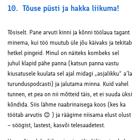
10. Tõuse püsti ja hakka liikuma!
Tõsiselt. Pane arvuti kinni ja kõnni töölaua tagant
minema, kui töö muutub üle jõu käivaks ja tekitab
hetkel pingeid. Minul on näiteks kombeks sel
juhul klapid pähe panna (katsun panna vastu
kiusatusele kuulata sel ajal midagi „asjalikku“ a’la
turunduspodcasti) ja jalutama minna. Kuid vahel
tunnen, et pea on nii mõtteid täis, et ei suuda üksi
kõndida. Siis lähme naabrinaisega koos (kes ka
töötab arvutis 😊 ) ja räägime niisama elust olust
– söögist, lastest, kasvõi telesaadetest.