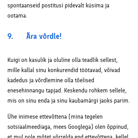
spontaanseid postitusi pidevalt küsima ja
ootama.
9. Ära võrdle!
Kuigi on kasulik ja oluline olla teadlik sellest,
mille kallal sinu konkurendid töötavad, võivad
kadedus ja võrdlemine olla tõelised
enesehinnangu tapjad. Keskendu rohkem sellele,
mis on sinu enda ja sinu kaubamärgi jaoks parim.
Ühe inimese ettevõttena (mina tegelen
sotsiaalmeediaga, mees Googlega) olen õppinud,
et mul pole mõtet võrrelda end ettevõttega, kellel