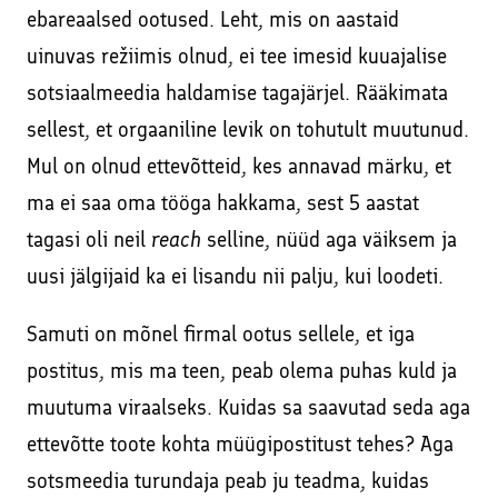
ebareaalsed ootused. Leht, mis on aastaid
uinuvas režiimis olnud, ei tee imesid kuuajalise
sotsiaalmeedia haldamise tagajärjel. Rääkimata
sellest, et orgaaniline levik on tohutult muutunud.
Mul on olnud ettevõtteid, kes annavad märku, et
ma ei saa oma tööga hakkama, sest 5 aastat
tagasi oli neil
reach
selline, nüüd aga väiksem ja
uusi jälgijaid ka ei lisandu nii palju, kui loodeti.
Samuti on mõnel firmal ootus sellele, et iga
postitus, mis ma teen, peab olema puhas kuld ja
muutuma viraalseks. Kuidas sa saavutad seda aga
ettevõtte toote kohta müügipostitust tehes? Aga
sotsmeedia turundaja peab ju teadma, kuidas