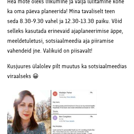
Hea mõte oleks liikumine ja välja lülitamine kohe
ka oma päeva planeerida! Mina tavaliselt teen
seda 8.30-9.30 vahel ja 12.30-13.30 paiku. Võid
selleks kasutada erinevaid ajaplaneerimise äppe,
meeldetuletusi, sotsiaalmeedia aja piiramise
vahendeid jne. Valikuid on piisavalt!
Kusjuures ülalolev pilt muutus ka
sotsiaalmeedias
viraalseks
😀