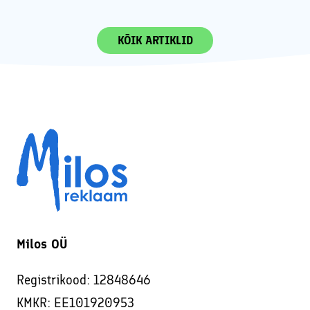
KÕIK ARTIKLID
Milos OÜ
Registrikood: 12848646
KMKR: EE101920953