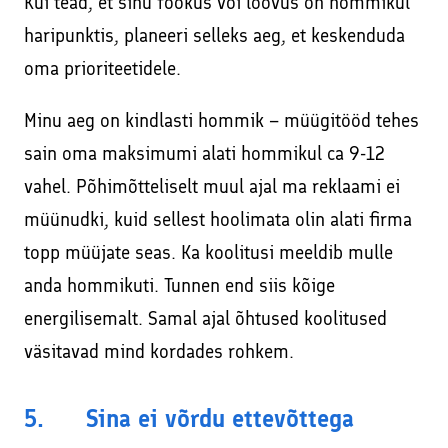
Kui tead, et sinu fookus või loovus on hommikul
haripunktis, planeeri selleks aeg, et keskenduda
oma prioriteetidele.
Minu aeg on kindlasti hommik – müügitööd tehes
sain oma maksimumi alati hommikul ca 9-12
vahel. Põhimõtteliselt muul ajal ma reklaami ei
müünudki, kuid sellest hoolimata olin alati firma
topp müüjate seas. Ka koolitusi meeldib mulle
anda hommikuti. Tunnen end siis kõige
energilisemalt. Samal ajal õhtused koolitused
väsitavad mind kordades rohkem.
5. Sina ei võrdu ettevõttega