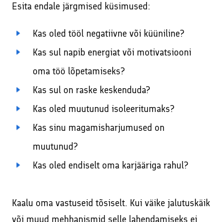
Esita endale järgmised küsimused:
Kas oled tööl negatiivne või küüniline?
Kas sul napib energiat või motivatsiooni
oma töö lõpetamiseks?
Kas sul on raske keskenduda?
Kas oled muutunud isoleeritumaks?
Kas sinu magamisharjumused on
muutunud?
Kas oled endiselt oma karjääriga rahul?
Kaalu oma vastuseid tõsiselt. Kui väike jalutuskäik
või muud mehhanismid selle lahendamiseks ei