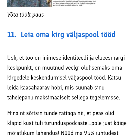
Võta töölt paus
11. Leia oma kirg väljaspool tööd
Usk, et töö on inimese identiteedi ja elueesmärgi
keskpunkt, on muutnud veelgi olulisemaks oma
kirgedele keskendumisel väljaspool tööd. Katsu
leida kaasahaarav hobi, mis suunab sinu
tähelepanu maksimaalselt sellega tegelemisse.
Mina nt sõitsin tunde rattaga nii, et peas olid
klapid kust tuli turunduspodcaste…pole just kõige
mõistlikum lahendus! Nüüd ma 95% juhtudest