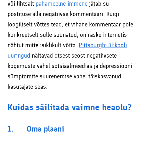
või lihtsalt
pahameelne inimene
jätab su
postituse alla negatiivse kommentaari. Kuigi
loogiliselt võttes tead, et vihane kommentaar pole
konkreetselt sulle suunatud, on raske internetis
nähtut mitte isiklikult võtta.
Pittsburghi ülikooli
uuringud
näitavad otsest seost negatiivsete
kogemuste vahel sotsiaalmeedias ja depressiooni
sümptomite suurenemise vahel täiskasvanud
kasutajate seas.
Kuidas säilitada vaimne heaolu?
1. Oma plaani