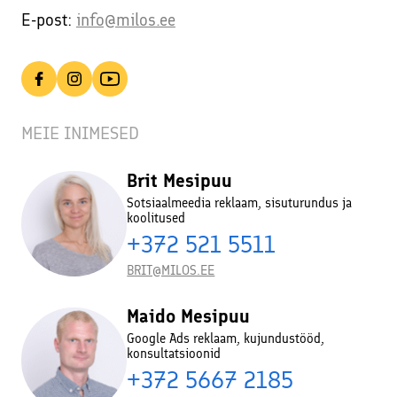
E-post:
info@milos.ee
MEIE INIMESED
Brit Mesipuu
Sotsiaalmeedia reklaam, sisuturundus ja
koolitused
+372 521 5511
BRIT@MILOS.EE
Maido Mesipuu
Google Ads reklaam, kujundustööd,
konsultatsioonid
+372 5667 2185