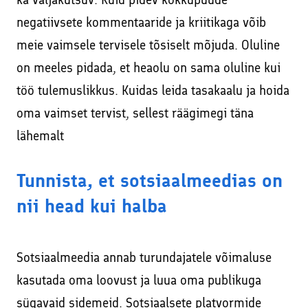
Facebookis ja Instagramis
Kodulehe tekstide kirjutamine
negatiivsete kommentaaride ja kriitikaga võib
Veebikoolitus – sissejuhatus meiliturundusse
meie vaimsele tervisele tõsiselt mõjuda. Oluline
SEO – kodulehe otsimootoritele optimeerimine
Veebikoolitus – SEO, sisuturundus ja -loome
on meeles pidada, et heaolu on sama oluline kui
Sisuturundus ja sisuloome
töö tulemuslikkus. Kuidas leida tasakaalu ja hoida
Õppekorralduse alused
Google Ads reklaami haldamine ja konsultatsioonid
oma vaimset tervist, sellest räägimegi täna
Koolitaja Brit Mesipuu
lähemalt
Interneti turvalisuse ja veibi loengud koolides
Koolitaja Maido Mesipuu
Lisateenused läbi koostööpartnerite
Tunnista, et sotsiaalmeedias on
Interneti turvalisuse ja veibi loengud koolides
Sooduskoodid ja -pakkumised koostööpartneritelt!
nii head kui halba
Sotsiaalmeedia annab turundajatele võimaluse
kasutada oma loovust ja luua oma publikuga
sügavaid sidemeid. Sotsiaalsete platvormide