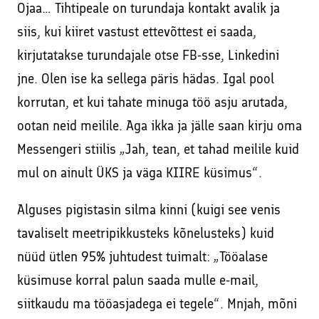
Ojaa… Tihtipeale on turundaja kontakt avalik ja
siis, kui kiiret vastust ettevõttest ei saada,
kirjutatakse turundajale otse FB-sse, Linkedini
jne. Olen ise ka sellega päris hädas. Igal pool
korrutan, et kui tahate minuga töö asju arutada,
ootan neid meilile. Aga ikka ja jälle saan kirju oma
Messengeri stiilis „Jah, tean, et tahad meilile kuid
mul on ainult ÜKS ja väga KIIRE küsimus“.
Alguses pigistasin silma kinni (kuigi see venis
tavaliselt meetripikkusteks kõnelusteks) kuid
nüüd ütlen 95% juhtudest tuimalt: „Tööalase
küsimuse korral palun saada mulle e-mail,
siitkaudu ma tööasjadega ei tegele“. Mnjah, mõni