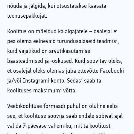
nõuda ja jälgida, kui otsustatakse kaasata
teenusepakkujat.
Koolitus on mõeldud ka algajatele – osalejal ei
pea olema eelnevaid turundusalaseid teadmisi,
kuid vajalikud on arvutikasutamise
baasteadmised ja -oskused. Kuid soovitav oleks,
et osalejal oleks olemas juba ettevõtte Facebooki
ja/või Instagrami konto. Sedasi saab ta
koolituses maksimumi võtta.
Veebikoolituse formaadi puhul on oluline eelis
see, et koolituse soovija saab endale sobival ajal
valida 7-päevase vahemiku, mil ta koolitust