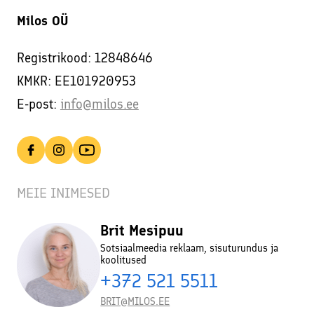
Milos OÜ
Registrikood: 12848646
KMKR: EE101920953
E-post:
info@milos.ee
MEIE INIMESED
Brit Mesipuu
Sotsiaalmeedia reklaam, sisuturundus ja
koolitused
+372 521 5511
BRIT@MILOS.EE