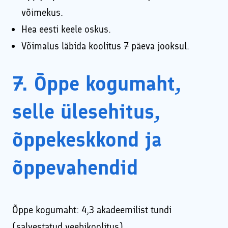
võimekus.
Hea eesti keele oskus.
Võimalus läbida koolitus 7 päeva jooksul.
7. Õppe kogumaht,
selle ülesehitus,
õppekeskkond ja
õppevahendid
Õppe kogumaht: 4,3 akadeemilist tundi
(salvestatud veebikoolitus)