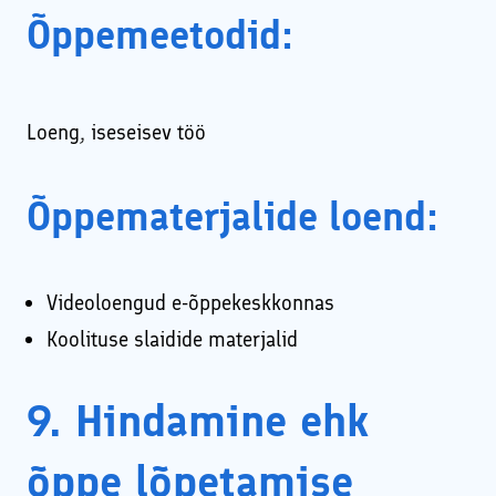
Õppemeetodid:
Loeng, iseseisev töö
Õppematerjalide loend:
Videoloengud e-õppekeskkonnas
Koolituse slaidide materjalid
9. Hindamine ehk
õppe lõpetamise