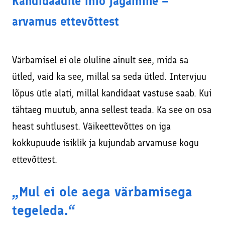
Kandidaadile info jagamine =
arvamus ettevõttest
Värbamisel ei ole oluline ainult see, mida sa
ütled, vaid ka see, millal sa seda ütled. Intervjuu
lõpus ütle alati, millal kandidaat vastuse saab. Kui
tähtaeg muutub, anna sellest teada. Ka see on osa
heast suhtlusest. Väikeettevõttes on iga
kokkupuude isiklik ja kujundab arvamuse kogu
ettevõttest.
„Mul ei ole aega värbamisega
tegeleda.“