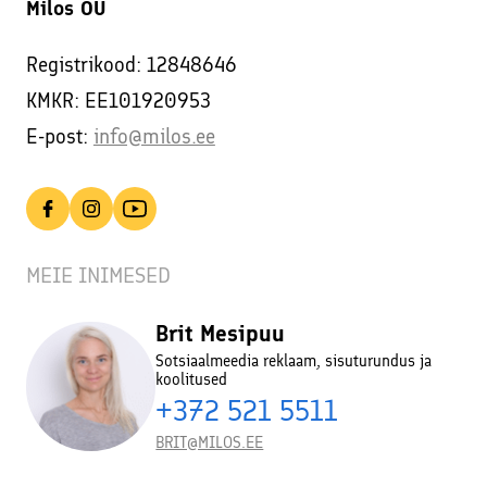
Milos OÜ
Registrikood: 12848646
KMKR: EE101920953
E-post:
info@milos.ee
MEIE INIMESED
Brit Mesipuu
Sotsiaalmeedia reklaam, sisuturundus ja
koolitused
+372 521 5511
BRIT@MILOS.EE