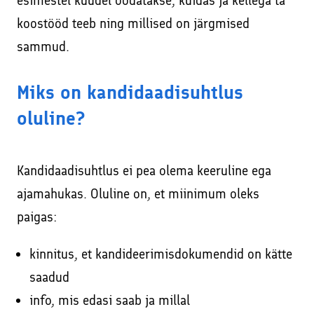
esimestel kuudel oodatakse, kuidas ja kellega ta
koostööd teeb ning millised on järgmised
sammud.
Miks on kandidaadisuhtlus
oluline?
Kandidaadisuhtlus ei pea olema keeruline ega
ajamahukas. Oluline on, et miinimum oleks
paigas:
kinnitus, et kandideerimisdokumendid on kätte
saadud
info, mis edasi saab ja millal