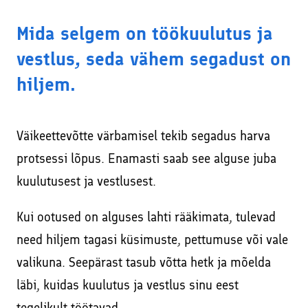
Mida selgem on töökuulutus ja
vestlus, seda vähem segadust on
hiljem.
Väikeettevõtte värbamisel tekib segadus harva
protsessi lõpus. Enamasti saab see alguse juba
kuulutusest ja vestlusest.
Kui ootused on alguses lahti rääkimata, tulevad
need hiljem tagasi küsimuste, pettumuse või vale
valikuna. Seepärast tasub võtta hetk ja mõelda
läbi, kuidas kuulutus ja vestlus sinu eest
tegelikult töötavad.