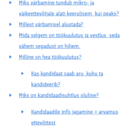
Miks värbamine tundub mikro- ja
väikeettevõtjale alati keerulisem, kui peaks?
Millest värbamisel alustada?
Mida selgem on töökuulutus ja vestlus, seda
vähem segadust on hiljem.
Milline on hea töökuulutus?
Kas kandidaat saab aru, kuhu ta
kandideerib?
Miks on kandidaadisuhtlus oluline?
Kandidaadile info jagamine = arvamus
ettevõttest