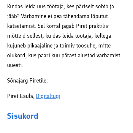
Facebookis ja Instagramis
Kuidas leida uus töötaja, kes päriselt sobib ja
Kodulehe tekstide kirjutamine
Veebikoolitus – sissejuhatus meiliturundusse
jääb? Värbamine ei pea tähendama lõputut
SEO – kodulehe otsimootoritele optimeerimine
katsetamist. Sel korral jagab Piret praktilisi
Veebikoolitus – SEO, sisuturundus ja -loome
Sisuturundus ja sisuloome
mõtteid sellest, kuidas leida töötaja, kellega
Õppekorralduse alused
kujuneb pikaajaline ja toimiv töösuhe, mitte
Google Ads reklaami haldamine ja konsultatsioonid
Koolitaja Brit Mesipuu
olukord, kus paari kuu pärast alustad värbamist
Interneti turvalisuse ja veibi loengud koolides
uuesti.
Koolitaja Maido Mesipuu
Lisateenused läbi koostööpartnerite
Interneti turvalisuse ja veibi loengud koolides
Sõnajärg Piretile:
Sooduskoodid ja -pakkumised koostööpartneritelt!
Piret Esula,
Digitaltugi
Sisukord