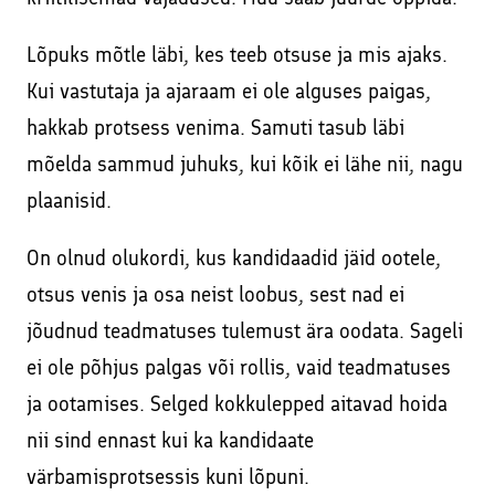
Lõpuks mõtle läbi, kes teeb otsuse ja mis ajaks.
Kui vastutaja ja ajaraam ei ole alguses paigas,
hakkab protsess venima. Samuti tasub läbi
mõelda sammud juhuks, kui kõik ei lähe nii, nagu
plaanisid.
On olnud olukordi, kus kandidaadid jäid ootele,
otsus venis ja osa neist loobus, sest nad ei
jõudnud teadmatuses tulemust ära oodata. Sageli
ei ole põhjus palgas või rollis, vaid teadmatuses
ja ootamises. Selged kokkulepped aitavad hoida
nii sind ennast kui ka kandidaate
värbamisprotsessis kuni lõpuni.