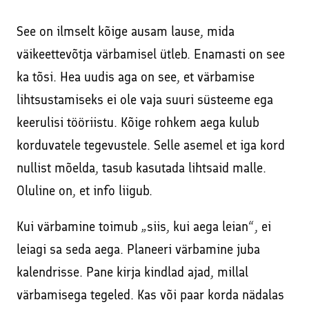
See on ilmselt kõige ausam lause, mida
väikeettevõtja värbamisel ütleb. Enamasti on see
ka tõsi. Hea uudis aga on see, et värbamise
lihtsustamiseks ei ole vaja suuri süsteeme ega
keerulisi tööriistu. Kõige rohkem aega kulub
korduvatele tegevustele. Selle asemel et iga kord
nullist mõelda, tasub kasutada lihtsaid malle.
Oluline on, et info liigub.
Kui värbamine toimub „siis, kui aega leian“, ei
leiagi sa seda aega. Planeeri värbamine juba
kalendrisse. Pane kirja kindlad ajad, millal
värbamisega tegeled. Kas või paar korda nädalas