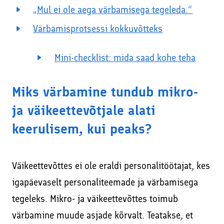
„Mul ei ole aega värbamisega tegeleda.“
Värbamisprotsessi kokkuvõtteks
Mini-checklist: mida saad kohe teha
Miks värbamine tundub mikro-
ja väikeettevõtjale alati
keerulisem, kui peaks?
Väikeettevõttes ei ole eraldi personalitöötajat, kes
igapäevaselt personaliteemade ja värbamisega
tegeleks. Mikro- ja väikeettevõttes toimub
värbamine muude asjade kõrvalt. Teatakse, et