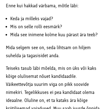
Enne kui hakkad värbama, mõtle läbi:
Keda ja milleks vajad?
Mis on selle rolli eesmärk?
Mida see inimene kolme kuu pärast ära teeb?
Mida selgem see on, seda lihtsam on hiljem
suhelda ja tagasisidet anda.
Teiseks tasub läbi mõelda, mis on üks või kaks
kõige olulisemat nõuet kandidaadile.
Väikeettevõtja suurim viga on pikk soovide
nimekiri. Tegelikkuses ei pea kandidaat olema
ideaalne. Oluline on, et ta kataks ära kõige
kriitilisemad vajadused. Muu saab juurde õppida.