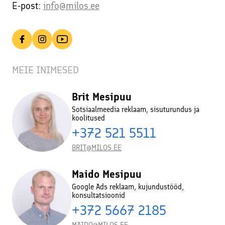
E-post:
info@milos.ee
MEIE INIMESED
Brit Mesipuu
Sotsiaalmeedia reklaam, sisuturundus ja
koolitused
+372 521 5511
BRIT@MILOS.EE
Maido Mesipuu
Google Ads reklaam, kujundustööd,
konsultatsioonid
+372 5667 2185
MAIDO@MILOS.EE