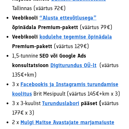
Tallinnas (väärtus 72€)
Veebikooli
“Alusta ettevõtlusega”
õpinädala Premium-pakett
(väärtus 79€)
Veebikooli
kodulehe tegemise õpinädala
Premium-pakett
(väärtus 129€)
1,5-tunnine
SEO või Google Ads
konsultatsioon
Digiturundus OÜ-lt
(väärtus
135€+km)
3 x
Facebookis ja Instagramis turundamise
koolitus
Brit Mesipuult (väärtus 145€+km x 3)
3 x 3-kuulist
Turunduslabori
pääset (
väärtus
177€ x 3)
2 x
Mulgi Maitse Avastajate marjamaiuste