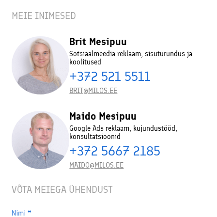
MEIE INIMESED
Brit Mesipuu
Sotsiaalmeedia reklaam, sisuturundus ja
koolitused
+372 521 5511
BRIT@MILOS.EE
Maido Mesipuu
Google Ads reklaam, kujundustööd,
konsultatsioonid
+372 5667 2185
MAIDO@MILOS.EE
VÕTA MEIEGA ÜHENDUST
Nimi
*