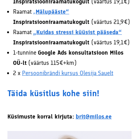
Inspiratsiooniraamatukogult
(väärtus 19,1€)
Raamat
„
Mälupääste“
Inspiratsiooniraamatukogult
(väärtus 21,9€)
Raamat
„Kuidas stressi küüsist pääseda“
Inspiratsiooniraamatukogult
(väärtus 19,1€)
1-tunnine
Google Ads konsultatsioon Milos
OÜ-lt
(väärtus 115€+km)
2 x
Persoonibrändi kursus Olesija Sauelt
Täida küsitlus kohe siin
!
Küsimuste korral kirjuta:
brit@milos.ee