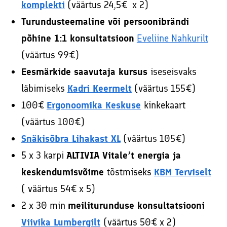
komplekti
(väärtus 24,5€ x 2)
Turundusteemaline või persoonibrändi
põhine 1:1 konsultatsioon
Eveliine Nahkurilt
(väärtus 99€)
Eesmärkide saavutaja kursus
iseseisvaks
läbimiseks
Kadri Keermelt
(väärtus 155€)
100€
Ergonoomika Keskuse
kinkekaart
(väärtus 100€)
Snäkisõbra Lihakast XL
(väärtus 105€)
5 x 3 karpi
ALTIVIA Vitale’t energia ja
keskendumisvõime
tõstmiseks
KBM Terviselt
( väärtus 54€ x 5)
2 x 30 min
meiliturunduse konsultatsiooni
Viivika Lumbergilt
(väärtus 50€ x 2)