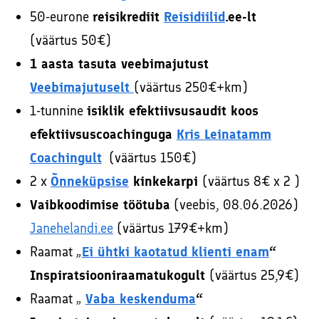
50-eurone
reisikrediit
Reisidiilid
.ee-lt
(väärtus 50€)
1 aasta tasuta veebimajutust
Veebimajutuselt
(väärtus 250€+km)
1-tunnine
isiklik efektiivsusaudit koos
efektiivsuscoachinguga
Kris Leinatamm
Coachingult
(väärtus 150€)
2 x
Õnneküpsise
kinkekarpi
(väärtus 8€ x 2 )
Vaibkoodimise töötuba
(veebis, 08.06.2026)
Janehelandi.ee
(väärtus 179€+km)
Raamat „
Ei ühtki kaotatud klienti enam
“
Inspiratsiooniraamatukogult
(väärtus 25,9€)
Raamat „
Vaba keskenduma
“