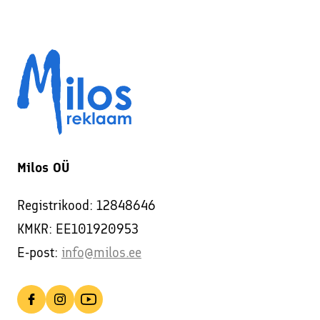
Milos OÜ
Registrikood: 12848646
KMKR: EE101920953
E-post:
info@milos.ee