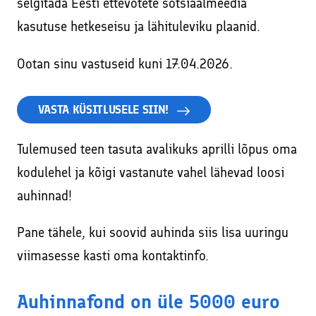
selgitada Eesti ettevõtete sotsiaalmeedia
kasutuse hetkeseisu ja lähituleviku plaanid.
Ootan sinu vastuseid kuni 17.04.2026.
VASTA KÜSITLUSELE SIIN!
Tulemused teen tasuta avalikuks aprilli lõpus oma
kodulehel ja kõigi vastanute vahel lähevad loosi
auhinnad!
Pane tähele, kui soovid auhinda siis lisa uuringu
viimasesse kasti oma kontaktinfo.
Auhinnafond on üle 5000 euro