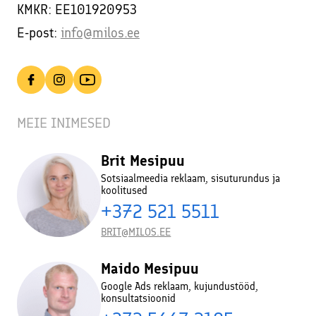
KMKR: EE101920953
E-post:
info@milos.ee
MEIE INIMESED
Brit Mesipuu
Sotsiaalmeedia reklaam, sisuturundus ja
koolitused
+372 521 5511
BRIT@MILOS.EE
Maido Mesipuu
Google Ads reklaam, kujundustööd,
konsultatsioonid