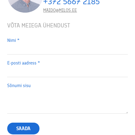
+372 5667 2185
MAIDO@MILOS.EE
VÕTA MEIEGA ÜHENDUST
Nimi
*
E-posti aadress
*
Sõnumi sisu
SAADA