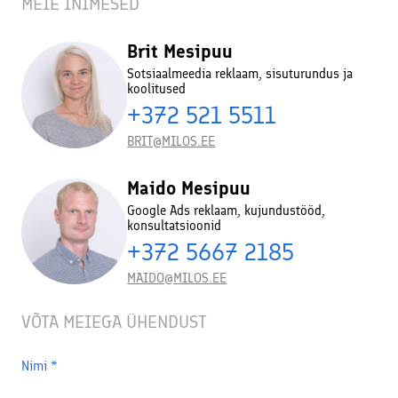
MEIE INIMESED
Brit Mesipuu
Sotsiaalmeedia reklaam, sisuturundus ja
koolitused
+372 521 5511
BRIT@MILOS.EE
Maido Mesipuu
Google Ads reklaam, kujundustööd,
konsultatsioonid
+372 5667 2185
MAIDO@MILOS.EE
VÕTA MEIEGA ÜHENDUST
Nimi
*