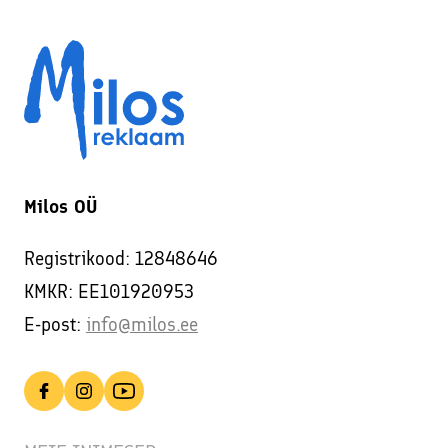
Milos OÜ
Registrikood: 12848646
KMKR: EE101920953
E-post:
info@milos.ee